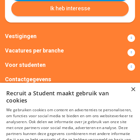
Ik heb interesse
Vestigingen
Vacatures per branche
Voor studenten
Contactgegevens
×
Recruit a Student maakt gebruik van
+31(0)88 522 00 76
info@recruitastudent.nl
cookies
Alle vestigingen
We gebruiken cookies om content en advertenties te personaliseren,
om functies voor social media te bieden en om ons websiteverkeer te
analyseren. Ook delen we informatie over je gebruik van onze site
met onze partners voor social media, adverteren en analyse. Deze
partners kunnen deze gegevens combineren met andere informatie
die jij aan ze hebt verstrekt of die ze hebben verzameld op basis van