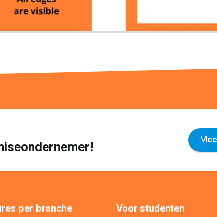
Meer
nchiseondernemer!
res per branche
Voor studenten