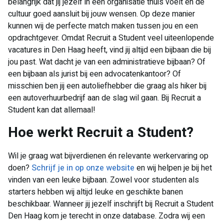
belangrijk dat jij jezelf in een organisatie thuis voelt en de
cultuur goed aansluit bij jouw wensen. Op deze manier
kunnen wij de perfecte match maken tussen jou en een
opdrachtgever. Omdat Recruit a Student veel uiteenlopende
vacatures in Den Haag heeft, vind jij altijd een bijbaan die bij
jou past. Wat dacht je van een administratieve bijbaan? Of
een bijbaan als jurist bij een advocatenkantoor? Of
misschien ben jij een autoliefhebber die graag als hiker bij
een autoverhuurbedrijf aan de slag wil gaan. Bij Recruit a
Student kan dat allemaal!
​Hoe werkt Recruit a Student?
Wil je graag wat bijverdienen én relevante werkervaring op
doen?
Schrijf je in op onze website
en wij helpen je bij het
vinden van een leuke bijbaan. Zowel voor studenten als
starters hebben wij altijd leuke en geschikte banen
beschikbaar. Wanneer jij jezelf inschrijft bij Recruit a Student
Den Haag kom je terecht in onze database. Zodra wij een