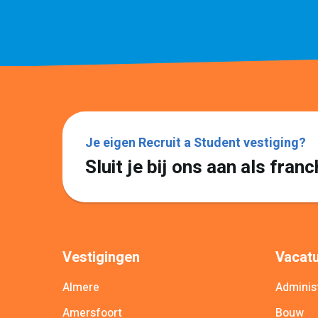
Je eigen Recruit a Student vestiging?
Sluit je bij ons aan als fra
Vestigingen
Vacatu
Almere
Administ
Amersfoort
Bouw