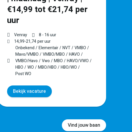
€14,99 tot €21,74 per
–
uur
Venray
8 - 16 uur
14,99
-
21,74
per uur
Onbekend
Elementair
NVT
VMBO
Mavo/VMBO
VMBO/MBO
HAVO
VMBO/Havo
Vwo
MBO
HAVO/VWO
HBO
WO
MBO/HBO
HBO/WO
Post WO
Bekijk vacature
Vind jouw baan