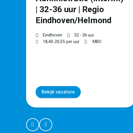
| 32-36 uur | Regio
Eindhoven/Helmond
Eindhoven
32 - 36 uur
18,40
-
20,55
per uur
MBO
Bekijk vacature