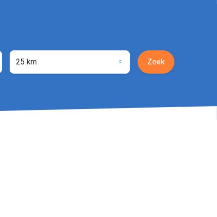
25 km
Zoek
ocatie
phalen