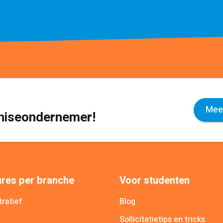
Meer
nchiseondernemer!
res per branche
Voor studenten
ratief
Blog
Sollicitatietips en tricks