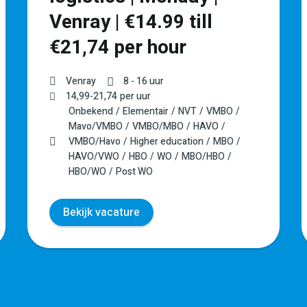
Venray | €14.99 till
€21,74 per hour
Venray
8 - 16 uur
14,99
-
21,74
per uur
Onbekend
Elementair
NVT
VMBO
Mavo/VMBO
VMBO/MBO
HAVO
VMBO/Havo
Higher education
MBO
HAVO/VWO
HBO
WO
MBO/HBO
HBO/WO
Post WO
Bekijk vacature