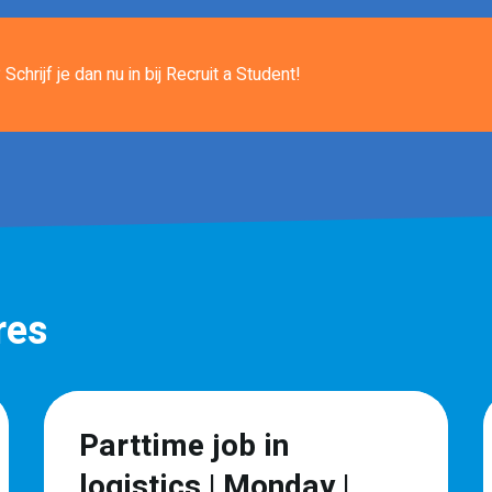
Schrijf je dan nu in
bij Recruit a Student!
res
Parttime job in
logistics | Monday |