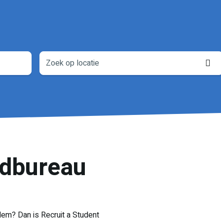
L
o
ndbureau
lem? Dan is Recruit a Student