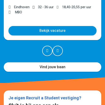
Eindhoven
32 - 36 uur
18,40
-
20,55
per uur
MBO
Bekijk vacature
Vind jouw baan
Je eigen Recruit a Student vestiging?