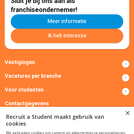
Sluit je bij ons aan als
franchiseondernemer!
Meer informatie
Ik heb interesse
Vestigingen
Vacatures per branche
Voor studenten
Contactgegevens
×
Recruit a Student maakt gebruik van
+31(0)88 522 00 76
info@recruitastudent.nl
cookies
Alle vestigingen
We gebruiken cookies om content en advertenties te personaliseren,