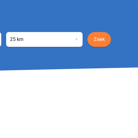
25 km
Zoek
ocatie
phalen