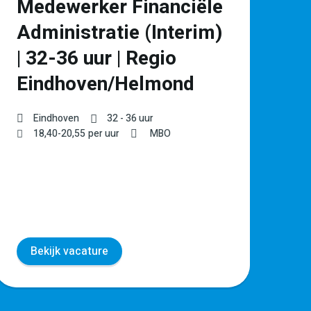
Medewerker Financiële
P
Administratie (Interim)
l
| 32-36 uur | Regio
Ve
Eindhoven/Helmond
€
Eindhoven
32 - 36 uur
18,40
-
20,55
per uur
MBO
Bekijk vacature