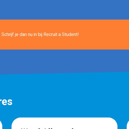
Schrijf je dan nu in
bij Recruit a Student!
res