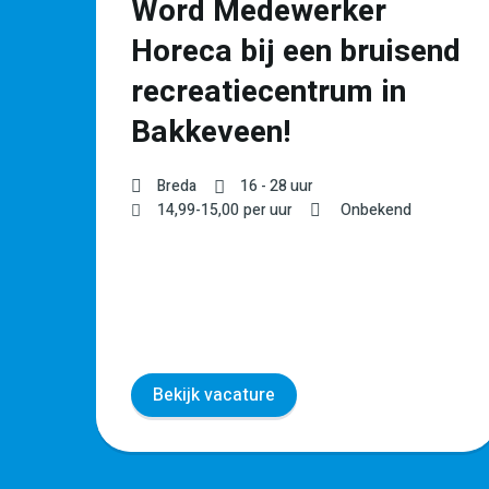
Word Medewerker
t
Horeca bij een bruisend
recreatiecentrum in
Bakkeveen!
Breda
16 - 28 uur
WO
14,99
-
15,00
per uur
Onbekend
Bekijk vacature