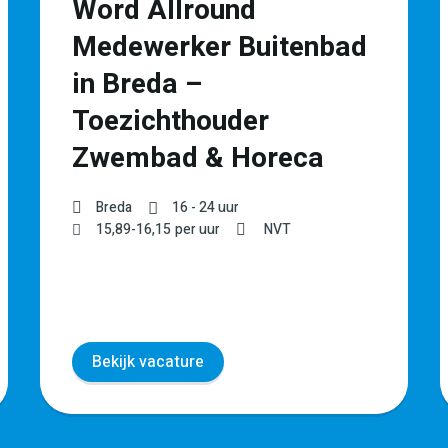
Word Allround
Medewerker Buitenbad
in Breda –
Toezichthouder
Zwembad & Horeca
Breda
16 - 24 uur
15,89
-
16,15
per uur
NVT
Bekijk vacature