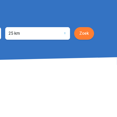
25 km
Zoek
ocatie
phalen