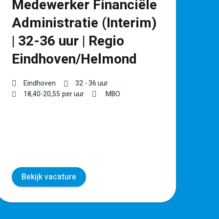
Medewerker Financiële
P
Administratie (Interim)
l
| 32-36 uur | Regio
Ve
Eindhoven/Helmond
€
Eindhoven
32 - 36 uur
18,40
-
20,55
per uur
MBO
Bekijk vacature