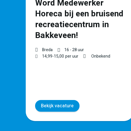
Word Medewerker
t
Horeca bij een bruisend
recreatiecentrum in
Bakkeveen!
Breda
16 - 28 uur
WO
14,99
-
15,00
per uur
Onbekend
Bekijk vacature