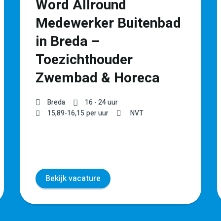
Word Allround
Medewerker Buitenbad
in Breda –
Toezichthouder
Zwembad & Horeca
Breda
16 - 24 uur
15,89
-
16,15
per uur
NVT
Bekijk vacature