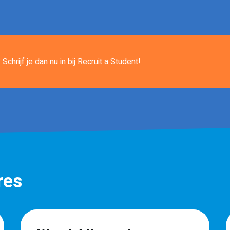
Schrijf je dan nu in
bij Recruit a Student!
res