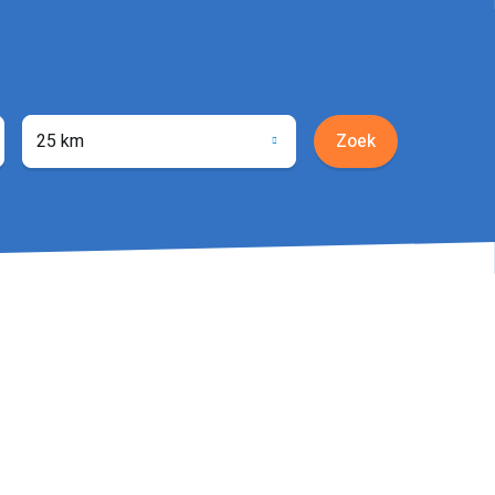
25 km
Zoek
ocatie
phalen