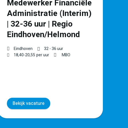
Medewerker Financiële
P
Administratie (Interim)
l
| 32-36 uur | Regio
Ve
Eindhoven/Helmond
€
Eindhoven
32 - 36 uur
18,40
-
20,55
per uur
MBO
Bekijk vacature