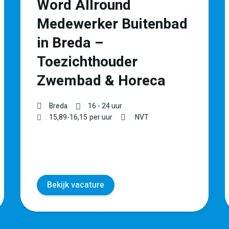
Word Allround
Medewerker Buitenbad
in Breda –
Toezichthouder
Zwembad & Horeca
Breda
16 - 24 uur
15,89
-
16,15
per uur
NVT
Bekijk vacature