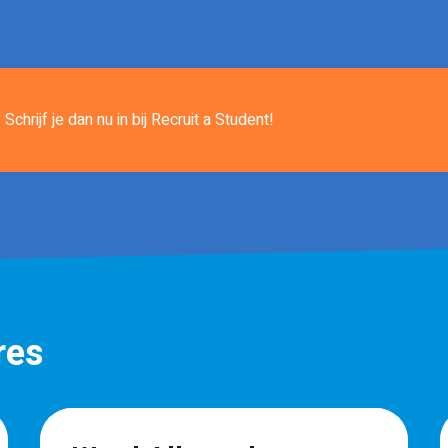
Schrijf je dan nu in
bij Recruit a Student!
res