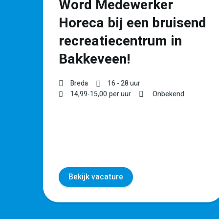
Word Medewerker
t
Horeca bij een bruisend
recreatiecentrum in
Bakkeveen!
Breda
16 - 28 uur
WO
14,99
-
15,00
per uur
Onbekend
Bekijk vacature