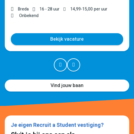
Breda
16 - 28 uur
14,99
-
15,00
per uur
Onbekend
Bekijk vacature
Vind jouw baan
Je eigen Recruit a Student vestiging?