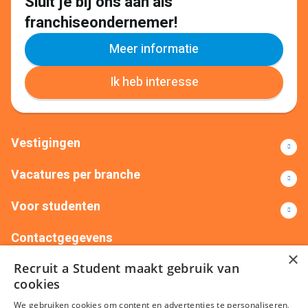
Sluit je bij ons aan als
franchiseondernemer!
Meer informatie
Ik heb interesse
Vestigingen
Vacatures per branche
Voor studenten
Contactgegevens
×
Recruit a Student maakt gebruik van
+31(0)88 522 00 76
info@recruitastudent.nl
cookies
Alle vestigingen
We gebruiken cookies om content en advertenties te personaliseren,