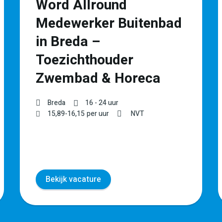
Word Allround
Medewerker Buitenbad
in Breda –
Toezichthouder
Zwembad & Horeca
Breda
16 - 24 uur
15,89
-
16,15
per uur
NVT
Bekijk vacature