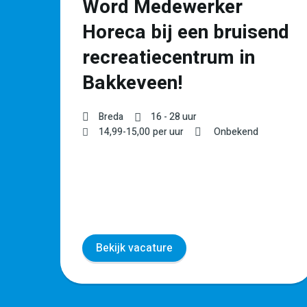
Word Medewerker
t
Horeca bij een bruisend
recreatiecentrum in
Bakkeveen!
Breda
16 - 28 uur
WO
14,99
-
15,00
per uur
Onbekend
Bekijk vacature