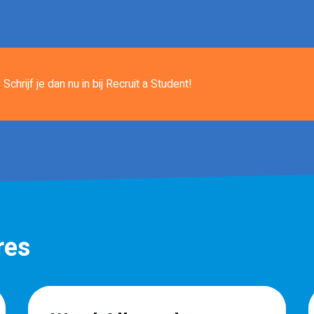
Schrijf je dan nu in
bij Recruit a Student!
res