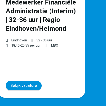
Medewerker Financiële
P
Administratie (Interim)
l
| 32-36 uur | Regio
Ve
Eindhoven/Helmond
€
Eindhoven
32 - 36 uur
18,40
-
20,55
per uur
MBO
Bekijk vacature