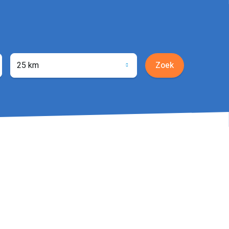
25 km
Zoek
ocatie
phalen