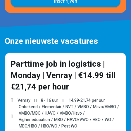
Inschrijven
Onze nieuwste vacatures
Parttime job in logistics |
Monday | Venray | €14.99 till
€21,74 per hour
Venray
8 - 16 uur
14,99
-
21,74
per uur
Onbekend
Elementair
NVT
VMBO
Mavo/VMBO
VMBO/MBO
HAVO
VMBO/Havo
Higher education
MBO
HAVO/VWO
HBO
WO
MBO/HBO
HBO/WO
Post WO