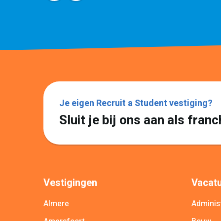
Je eigen Recruit a Student vestiging?
Sluit je bij ons aan als fra
Vestigingen
Vacatu
Almere
Administ