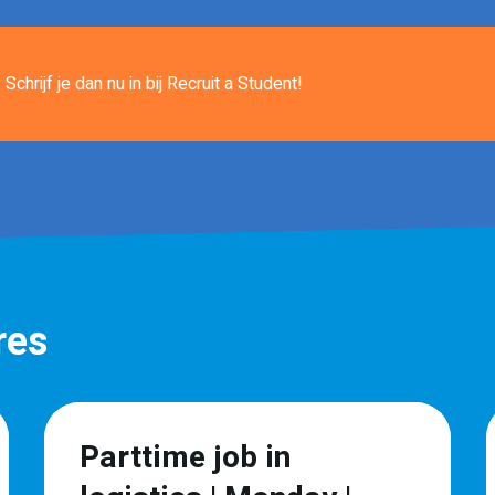
Schrijf je dan nu in
bij Recruit a Student!
res
Parttime job in