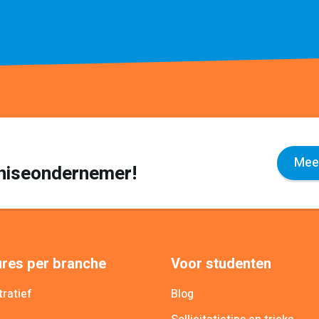
Meer
nchiseondernemer!
res per branche
Voor studenten
ratief
Blog