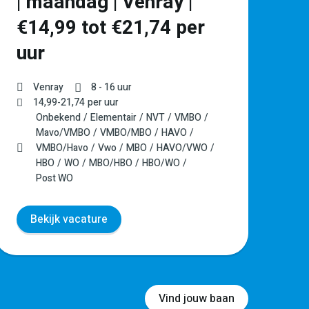
| maandag | Venray |
L
€14,99 tot €21,74 per
–
uur
Venray
8 - 16 uur
14,99
-
21,74
per uur
Onbekend
Elementair
NVT
VMBO
Mavo/VMBO
VMBO/MBO
HAVO
VMBO/Havo
Vwo
MBO
HAVO/VWO
HBO
WO
MBO/HBO
HBO/WO
Post WO
Bekijk vacature
Vind jouw baan