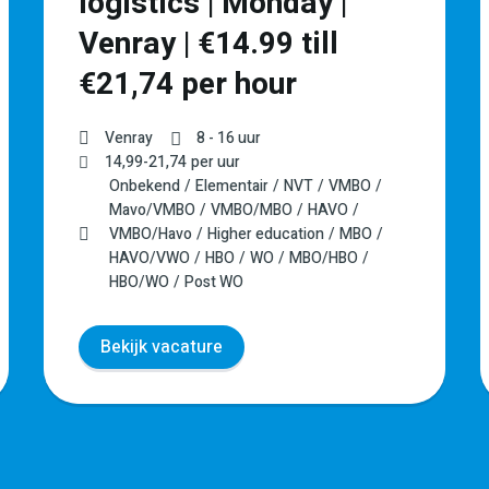
logistics | Monday |
Venray | €14.99 till
€21,74 per hour
Venray
8 - 16 uur
14,99
-
21,74
per uur
Onbekend
Elementair
NVT
VMBO
Mavo/VMBO
VMBO/MBO
HAVO
VMBO/Havo
Higher education
MBO
HAVO/VWO
HBO
WO
MBO/HBO
HBO/WO
Post WO
Bekijk vacature