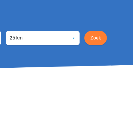
25 km
Zoek
ocatie
phalen