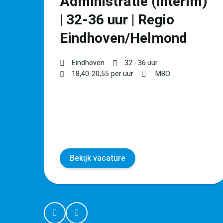
Administratie (Interim)
| 32-36 uur | Regio
Eindhoven/Helmond
Eindhoven
32 - 36 uur
18,40
-
20,55
per uur
MBO
Bekijk vacature