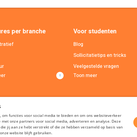
res per branche
Voor studenten
ratief
Blog
Sollicitatietips en tricks
ur
Veelgestelde vragen
eer
Toon meer
cieel
MY Recruit app
icatie
Poolmanager app
lle branches
s
, om functies voor social media te bieden en om ons websiteverkeer
te met onze partners voor social media, adverteren en analyse. Deze
e jij aan ze hebt verstrekt of die ze hebben verzameld op basis van
 onze website blijft gebruiken.
Algemene voorwaarden
Privacy
Cookies
Disclaimer
Sitem