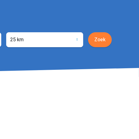
25 km
Zoek
ocatie
phalen