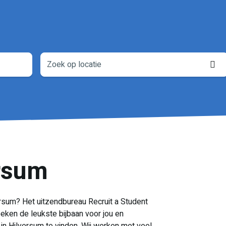
L
o
rsum
ersum? Het uitzendbureau Recruit a Student
oeken de leukste bijbaan voor jou en