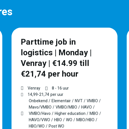
res
Parttime job in
logistics | Monday |
Venray | €14.99 till
€21,74 per hour
Venray
8 - 16 uur
14,99
-
21,74
per uur
Onbekend
Elementair
NVT
VMBO
Mavo/VMBO
VMBO/MBO
HAVO
VMBO/Havo
Higher education
MBO
HAVO/VWO
HBO
WO
MBO/HBO
HBO/WO
Post WO