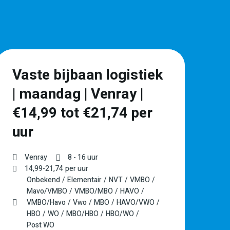
Vaste bijbaan logistiek
F
| maandag | Venray |
L
€14,99 tot €21,74 per
–
uur
Venray
8 - 16 uur
14,99
-
21,74
per uur
Onbekend
Elementair
NVT
VMBO
Mavo/VMBO
VMBO/MBO
HAVO
VMBO/Havo
Vwo
MBO
HAVO/VWO
HBO
WO
MBO/HBO
HBO/WO
Post WO