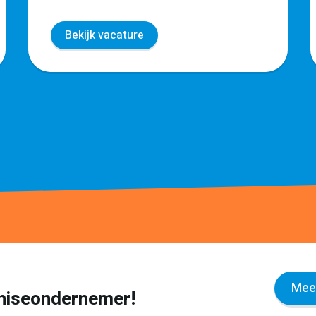
Bekijk vacature
Meer
nchiseondernemer!