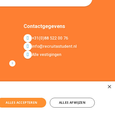
Contactgegevens
+31(0)88 522 00 76
info@recruitastudent.nl
Alle vestigingen
×
ALLES ACCEPTEREN
ALLES AFWIJZEN
ap
KvK nummer: 20092214 © Recruit a Student 2026