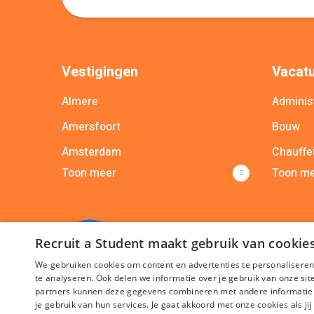
Vestigingen
Vacatu
Almere
Administ
Amersfoort
Bouw
Amsterdam
Chauffe
Toon meer
Toon m
Apeldoorn
Commer
Arnhem
Commun
Breda
Bekijk a
Recruit a Student maakt gebruik van cookie
Bekijk alle vestigingen
We gebruiken cookies om content en advertenties te personaliseren
te analyseren. Ook delen we informatie over je gebruik van onze si
partners kunnen deze gegevens combineren met andere informatie di
je gebruik van hun services. Je gaat akkoord met onze cookies als jij