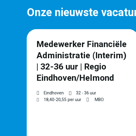
Onze nieuwste vacatu
r
Medewerker Financiële
Administratie (Interim)
| 32-36 uur | Regio
Eindhoven/Helmond
Eindhoven
32 - 36 uur
18,40
-
20,55
per uur
MBO