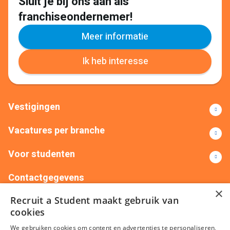
Sluit je bij ons aan als
franchiseondernemer!
Meer informatie
Ik heb interesse
Vestigingen
Vacatures per branche
Voor studenten
Contactgegevens
×
Recruit a Student maakt gebruik van
+31(0)88 522 00 76
info@recruitastudent.nl
cookies
Alle vestigingen
We gebruiken cookies om content en advertenties te personaliseren,