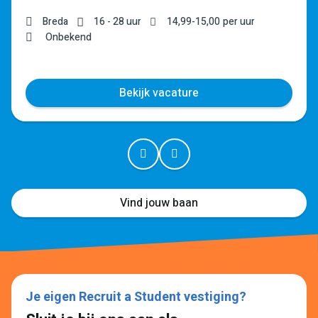
Breda
16 - 28 uur
14,99
-
15,00
per uur
Onbekend
Bekijk vacature
Vind jouw baan
Je eigen Recruit a Student vestiging?