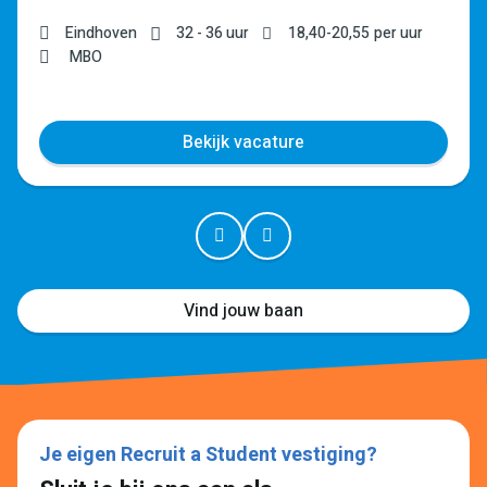
Eindhoven
32 - 36 uur
18,40
-
20,55
per uur
MBO
Bekijk vacature
Vind jouw baan
Je eigen Recruit a Student vestiging?