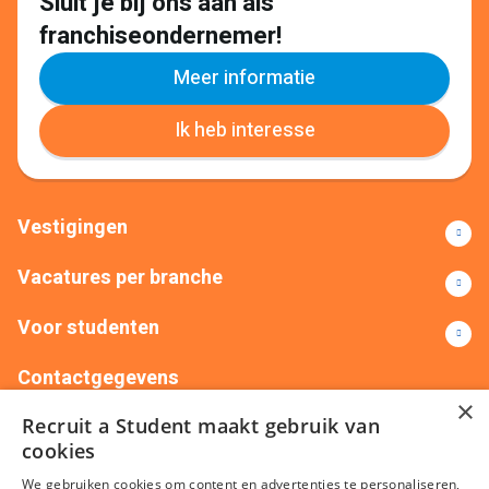
Sluit je bij ons aan als
franchiseondernemer!
Meer informatie
Ik heb interesse
Vestigingen
Vacatures per branche
Voor studenten
Contactgegevens
×
Recruit a Student maakt gebruik van
+31(0)88 522 00 76
info@recruitastudent.nl
cookies
Alle vestigingen
We gebruiken cookies om content en advertenties te personaliseren,