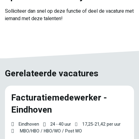
Solliciteer dan snel op deze functie of deel de vacature met
iemand met deze talenten!
E-
Facebook
Twitter
LinkedIn
Pinterest
WhatsApp
mail
Gerelateerde vacatures
Facturatiemedewerker -
Eindhoven
Eindhoven
24 - 40 uur
17,25
-
21,42
per uur
MBO/HBO
HBO/WO
Post WO