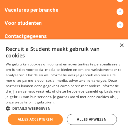
Vacatures per branche
Voor studenten
Contactgegevens
×
Recruit a Student maakt gebruik van
+31(0)88 522 00 76
info@recruitastudent.nl
cookies
Alle vestigingen
We gebruiken cookies om content en advertenties te personaliseren,
om functies voor social media te bieden en om ons websiteverkeer te
analyseren. Ook delen we informatie over je gebruik van onze site
met onze partners voor social media, adverteren en analyse. Deze
partners kunnen deze gegevens combineren met andere informatie
die jij aan ze hebt verstrekt of die ze hebben verzameld op basis van
je gebruik van hun services. Je gaat akkoord met onze cookies als jij
onze website blijft gebruiken.
Algemene voorwaarden
Privacy
Cookies
Disclaimer
DETAILS WEERGEVEN
Sitemap
ALLES ACCEPTEREN
ALLES AFWIJZEN
KvK nummer: 20092214 © Recruit a Student 2026