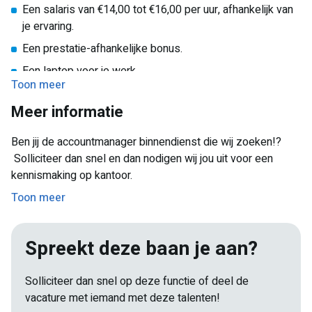
Een salaris van €14,00 tot €16,00 per uur, afhankelijk van
Support voor ondersteuning bij orders, offertes en
Je bent empathisch en weet sterke klantrelaties op te
je ervaring.
projectbeheer.
bouwen.
Een prestatie-afhankelijke bonus.
Je plant je werkzaamheden goed, zodat je tijd hebt voor
zowel klantopvolging als administratie.
Een laptop voor je werk.
Toon meer
Opleidingsbudget om je verder te ontwikkelen.
Meer informatie
Leuke borrels, bedrijfsfeestjes en uitjes.
Een uitdagende en afwisselende functie binnen een
Ben jij de accountmanager binnendienst die wij zoeken!?
snelgroeiende en ambitieuze organisatie.
Solliciteer dan snel en dan nodigen wij jou uit voor een
kennismaking op kantoor.
Toon meer
Spreekt deze baan je aan?
Solliciteer dan snel op deze functie of deel de
vacature met iemand met deze talenten!