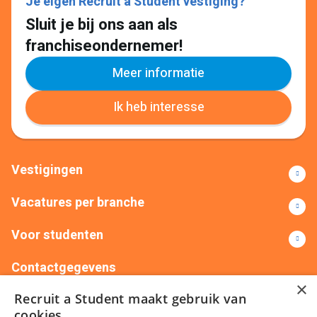
Je eigen Recruit a Student vestiging?
Sluit je bij ons aan als
franchiseondernemer!
Meer informatie
Ik heb interesse
Vestigingen
Vacatures per branche
Voor studenten
Contactgegevens
×
Recruit a Student maakt gebruik van
+31(0)88 522 00 76
info@recruitastudent.nl
cookies