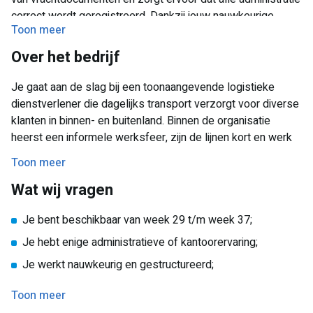
correct wordt geregistreerd. Dankzij jouw nauwkeurige
Toon meer
werkwijze verloopt het transportproces soepel.
Over het bedrijf
Je werkzaamheden bestaan onder andere uit:
Je gaat aan de slag bij een toonaangevende logistieke
Sorteren en verwerken van vrachtdocumenten;
dienstverlener die dagelijks transport verzorgt voor diverse
Registreren van transportgegevens;
klanten in binnen- en buitenland. Binnen de organisatie
Controleren en archiveren van administratieve
heerst een informele werksfeer, zijn de lijnen kort en werk
documenten;
je samen met een betrokken team dat ervoor zorgt dat de
Toon meer
logistieke processen iedere dag soepel verlopen.
Ondersteunen van de transportafdeling bij dagelijkse
Wat wij vragen
administratieve werkzaamheden.
Je bent beschikbaar van week 29 t/m week 37;
Je hebt enige administratieve of kantoorervaring;
Je werkt nauwkeurig en gestructureerd;
Je bent zelfstandig en pakt werkzaamheden snel op;
Toon meer
Eigen vervoer is een pré.