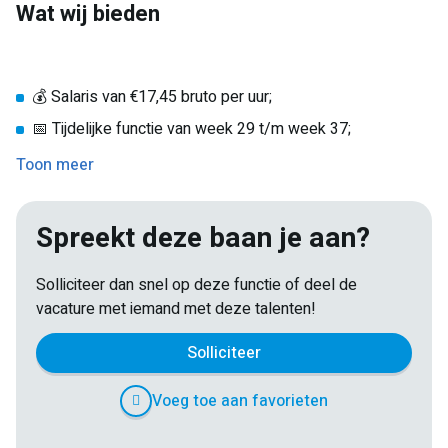
Wat wij bieden
💰 Salaris van €17,45 bruto per uur;
📅 Tijdelijke functie van week 29 t/m week 37;
🤝 Inwerkperiode in week 29, daarna zelfstandig aan de
Toon meer
slag;
⏰ 25 tot 30 uur per week;
Spreekt deze baan je aan?
📍 Werktijden van maandag t/m vrijdag (overdag);
🚗 Reiskostenvergoeding;
Solliciteer dan snel op deze functie of deel de
vacature met iemand met deze talenten!
🌴 Vakantiegeld en opbouw van vakantie-uren;
💼 Werken binnen een gezellig en professioneel logistiek
Solliciteer
team.
Voeg toe aan favorieten
E-