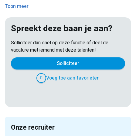
Een enthousiast team van professionals.
Toon meer
Marktconform salaris en goede secundaire
arbeidsvoorwaarden.
Spreekt deze baan je aan?
Solliciteer dan snel op deze functie of deel de
vacature met iemand met deze talenten!
Solliciteer
Voeg toe aan favorieten
E-
Facebook
Twitter
LinkedIn
Pinterest
WhatsApp
mail
Onze recruiter