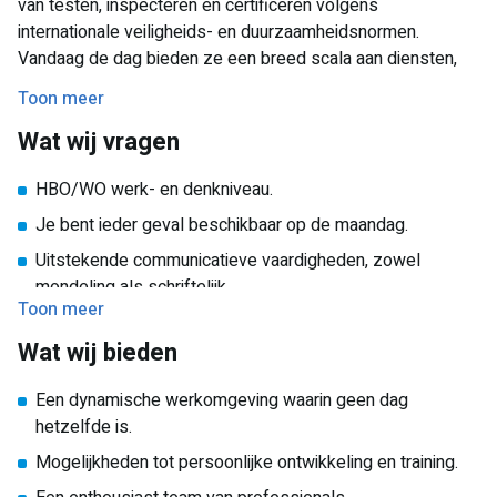
van testen, inspecteren en certificeren volgens
aan dossiers kan worden gewerkt.
internationale veiligheids- en duurzaamheidsnormen.
Beheren van telefonisch contact met verzekeraars,
Vandaag de dag bieden ze een breed scala aan diensten,
slachtoffers en derden.
variërend van productveiligheidstesten, audits en inspecties
Toon meer
tot schade-expertise en HSE-advies. Ze zijn actief in meer
Proactief inplannen van acties bij de juiste
Wat wij vragen
dan 60 landen om de veiligheid op de weg, thuis en op het
schadebehandelaar.
werk wereldwijd te waarborgen.
Ondersteunen bij het coördineren van dagelijkse
HBO/WO werk- en denkniveau.
planningen voor schadeonderzoeken.
Je bent ieder geval beschikbaar op de maandag.
Omgaan met letselschadezaken waarbij empathie en een
Uitstekende communicatieve vaardigheden, zowel
koele houding essentieel zijn.
mondeling als schriftelijk.
Toon meer
Proactieve instelling en in staat om snel te schakelen.
Wat wij bieden
Goede organisatorische en coördinerende vaardigheden.
Een dynamische werkomgeving waarin geen dag
hetzelfde is.
Mogelijkheden tot persoonlijke ontwikkeling en training.