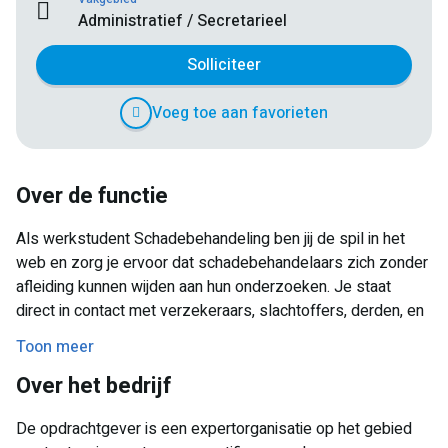
Administratief / Secretarieel
Solliciteer
Voeg toe aan favorieten
Over de functie
Als werkstudent Schadebehandeling ben jij de spil in het
web en zorg je ervoor dat schadebehandelaars zich zonder
afleiding kunnen wijden aan hun onderzoeken. Je staat
direct in contact met verzekeraars, slachtoffers, derden, en
andere betrokken partijen. Je beheert de telefoon met
Toon meer
gemak en hebt een proactieve houding om ervoor te zorgen
Over het bedrijf
dat acties bij de juiste schadebehandelaar worden
ingepland. Op die manier wordt elke dag een
De opdrachtgever is een expertorganisatie op het gebied
gestructureerde planning gerealiseerd, waardoor effectief