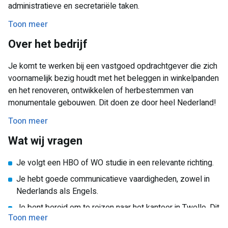
administratieve en secretariële taken.
Toon meer
Je werkzaamheden bestaan onder andere uit:
Over het bedrijf
Mail beheren en mutaties verwerken
Toegang tot panden regelen
Je komt te werken bij een vastgoed opdrachtgever die zich
voornamelijk bezig houdt met het beleggen in winkelpanden
Archief bijwerken en documenten nummeren
en het renoveren, ontwikkelen of herbestemmen van
Concepten opstellen van huurovereenkomsten en WOZ-
monumentale gebouwen. Dit doen ze door heel Nederland!
bezwaarschriften
Zij bieden je een unieke kans om ervaring op te doen binnen
Toon meer
Offertes opvragen, contact met huurders/makelaars
een professionele maar toch persoonlijke werkomgeving.
Wat wij vragen
Meterstanden verwerken en contact met
energieleveranciers
Je volgt een HBO of WO studie in een relevante richting.
Gemiddeld werk je 12 uur per week (uitbreidbaar tot 24 uur
Je hebt goede communicatieve vaardigheden, zowel in
bij drukte), flexibel in te delen tussen maandag en vrijdag
Nederlands als Engels.
van 08.30 – 17.00 uur. Je werkt op kantoor in Twello, op
Je bent bereid om te reizen naar het kantoor in Twello. Dit
loopafstand van het station.
Toon meer
is op loopafstand van het station.