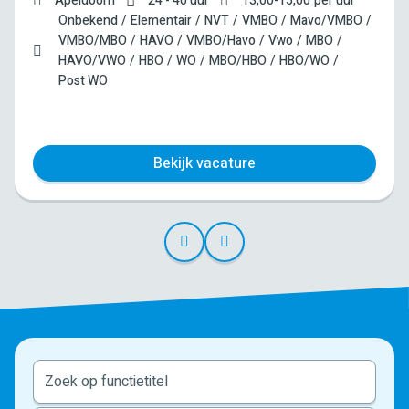
Apeldoorn
24 - 40 uur
13,00
-
15,00
per uur
Onbekend
Elementair
NVT
VMBO
Mavo/VMBO
VMBO/MBO
HAVO
VMBO/Havo
Vwo
MBO
HAVO/VWO
HBO
WO
MBO/HBO
HBO/WO
Post WO
Bekijk vacature