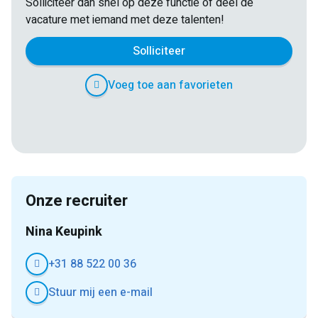
Solliciteer dan snel op deze functie of deel de
vacature met iemand met deze talenten!
Solliciteer
Voeg toe aan favorieten
E-
Facebook
Twitter
LinkedIn
Pinterest
WhatsApp
mail
Onze recruiter
Nina Keupink
+31 88 522 00 36
Stuur mij een e-mail