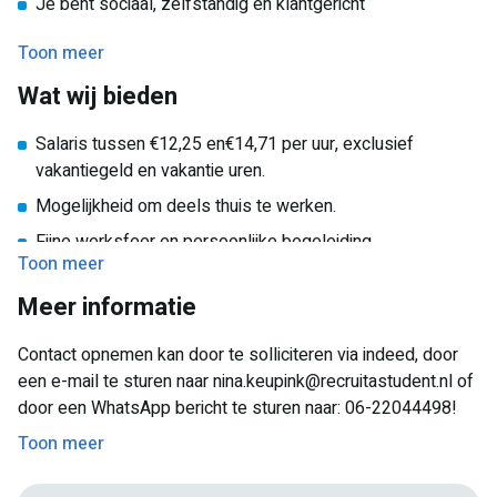
Je bent sociaal, zelfstandig en klantgericht
voor een paar uurtjes per week.
Je communiceert duidelijk en neemt initiatief
Toon meer
Wat wij bieden
Salaris tussen €12,25 en€14,71 per uur, exclusief
vakantiegeld en vakantie uren.
Mogelijkheid om deels thuis te werken.
Fijne werksfeer en persoonlijke begeleiding.
Toon meer
Flexibele uren die je wekelijks zelf bepaalt
Meer informatie
Contact opnemen kan door te solliciteren via indeed, door
een e-mail te sturen naar nina.keupink@recruitastudent.nl of
door een WhatsApp bericht te sturen naar: 06-22044498!
Toon meer