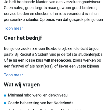
Je belt bestaande klanten van een verzekeringsadviseur.
Geen sales, geen targets maar gewoon goed luisteren,
service bieden en checken of er iets veranderd is in hun
persoonlijke situatie. Op basis van dat gesprek plan je een
afspraak in met hun vaste adviseur als daar behoefte aan is.
Toon meer
Je werkt met een overzichtelijke bellijst en wordt ingewerkt
Over het bedrijf
door onze opdrachtgever. Dit gebeurd op kantoor in
Apeldoorn. Nadat je volledig ingewerkt bent heb je de
Ben je op zoek naar een flexibele bijbaan die écht bij jou
mogelijkheid tot thuiswerken. De werktijden zijn van
past? Bij Recruit a Student vind je de tofste studentenjobs.
maandag tot en met donderdag tussen 10.00-20.00 uur en
Of je nu een losse klus wilt meepakken, zoals werken op
op vrijdag tussen 10.00 en 17.00 uur. Belangrijk is dat je
een festival of als host(ess), of liever een vaste bijbaan
minimaal 3 uur aaneensluitend kunt werken (een dienst is
zoekt die aansluit bij je studie, wij denken hierover graag
maximaal 6 uur per dag) en 6 uur per week. Meer werken
Toon meer
met je mee. Via ons beslis je zelf wanneer je werkt en kies
mag!
Wat wij vragen
je uit een breed aanbod aan (bij)banen, van eenmalige
opdrachten tot structurele bijbanen waarin je relevante
Minimaal mbo werk- en denkniveau
ervaring opdoet voor je toekomst. Of je nu wilt bijverdienen
of alvast een voorsprong wilt nemen op je carrière, wij
Goede beheersing van het Nederlands
zorgen ervoor dat je snel en eenvoudig aan de slag kunt al