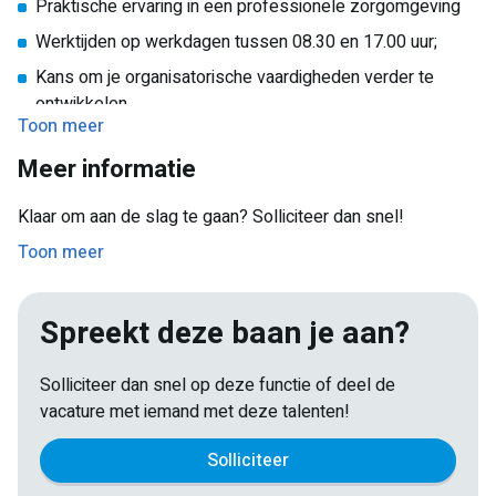
Praktische ervaring in een professionele zorgomgeving
Beschikbaar voor 16 tot 24 uur per week; voorkeur gaat
Werktijden op werkdagen tussen 08.30 en 17.00 uur;
uit naar studenten die langere tijd beschikbaar zijn,
bijvoorbeeld doorlopen in de zomer vakantie en daarna.
Kans om je organisatorische vaardigheden verder te
ontwikkelen
Toon meer
Een afwisselende functie binnen een professionele en
Meer informatie
betrokken werkomgeving
Een prettige werksfeer met ruimte voor ontwikkeling.
Klaar om aan de slag te gaan? Solliciteer dan snel!
Toon meer
Spreekt deze baan je aan?
Solliciteer dan snel op deze functie of deel de
vacature met iemand met deze talenten!
Solliciteer