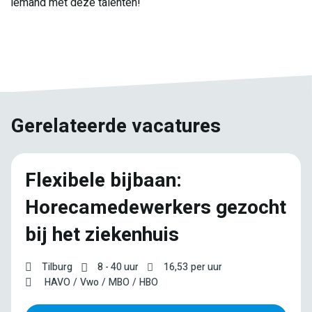
iemand met deze talenten!
E-
Facebook
Twitter
LinkedIn
Pinterest
WhatsApp
mail
Gerelateerde vacatures
Flexibele bijbaan:
Horecamedewerkers gezocht
bij het ziekenhuis
Tilburg
8 - 40 uur
16,53
per uur
HAVO
Vwo
MBO
HBO