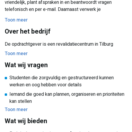
vriendelijk, plant afspraken in en beantwoordt vragen
telefonisch en per e-mail. Daarnaast verwerk je
administratieve gegevens zorgvuldig in het systeem en
Toon meer
ondersteun je de vakgroep bij diverse administratieve
Over het bedrijf
werkzaamheden.
Je houdt je onder andere bezig met:
De opdrachtgever is een revalidatiecentrum in Tilburg
Toon meer
Het plannen en beheren van spreekuren en afspraken;
Het beantwoorden van vragen van patiënten en
Wat wij vragen
zorgverleners;
Studenten die zorgvuldig en gestructureerd kunnen
Het verwerken en controleren van administratieve
werken en oog hebben voor details
gegevens;
Iemand die goed kan plannen, organiseren en prioriteiten
Het ondersteunen van de vakgroep bij dagelijkse
kan stellen
werkzaamheden;
Toon meer
Proactief, zelfstandig en verantwoordelijk
Het bewaken van overzicht en prioriteiten, ook tijdens
Wat wij bieden
drukke momenten.
Handig met computers en digitale systemen; ervaring met
planningssoftware is een pré, maar geen vereiste