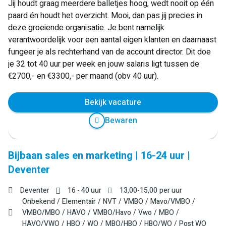
Jij houdt graag meerdere balletjes hoog, wedt nooit op één
paard én houdt het overzicht. Mooi, dan pas jij precies in
deze groeiende organisatie. Je bent namelijk
verantwoordelijk voor een aantal eigen klanten en daarnaast
fungeer je als rechterhand van de account director. Dit doe
je 32 tot 40 uur per week en jouw salaris ligt tussen de
€2700,- en €3300,- per maand (obv 40 uur).
Bekijk vacature
Bewaren
Bijbaan sales en marketing | 16-24 uur |
Deventer
Deventer
16 - 40 uur
13,00
-
15,00
per uur
Onbekend
Elementair
NVT
VMBO
Mavo/VMBO
VMBO/MBO
HAVO
VMBO/Havo
Vwo
MBO
HAVO/VWO
HBO
WO
MBO/HBO
HBO/WO
Post WO