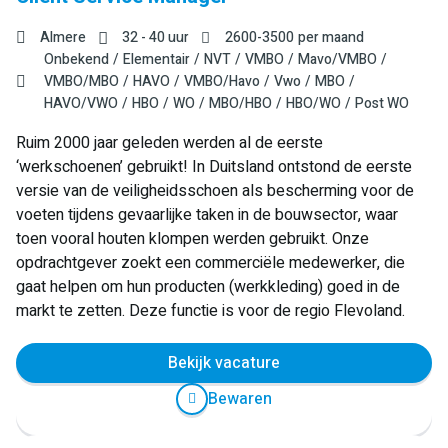
Almere
32 - 40 uur
2600
-
3500
per maand
Onbekend
Elementair
NVT
VMBO
Mavo/VMBO
VMBO/MBO
HAVO
VMBO/Havo
Vwo
MBO
HAVO/VWO
HBO
WO
MBO/HBO
HBO/WO
Post WO
Ruim 2000 jaar geleden werden al de eerste
‘werkschoenen’ gebruikt! In Duitsland ontstond de eerste
versie van de veiligheidsschoen als bescherming voor de
voeten tijdens gevaarlijke taken in de bouwsector, waar
toen vooral houten klompen werden gebruikt. Onze
opdrachtgever zoekt een commerciële medewerker, die
gaat helpen om hun producten (werkkleding) goed in de
markt te zetten. Deze functie is voor de regio Flevoland.
Bekijk vacature
Bewaren