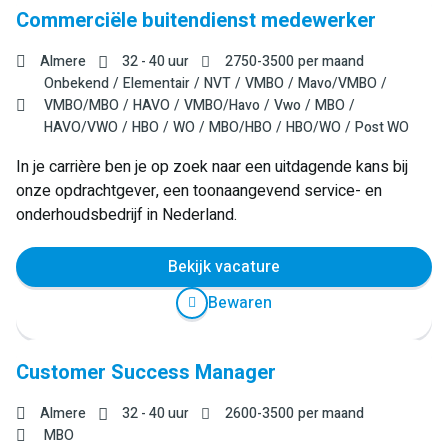
Commerciële buitendienst medewerker
Almere
32 - 40 uur
2750
-
3500
per maand
Onbekend
Elementair
NVT
VMBO
Mavo/VMBO
VMBO/MBO
HAVO
VMBO/Havo
Vwo
MBO
HAVO/VWO
HBO
WO
MBO/HBO
HBO/WO
Post WO
In je carrière ben je op zoek naar een uitdagende kans bij
onze opdrachtgever, een toonaangevend service- en
onderhoudsbedrijf in Nederland.
Bekijk vacature
Bewaren
Customer Success Manager
Almere
32 - 40 uur
2600
-
3500
per maand
MBO