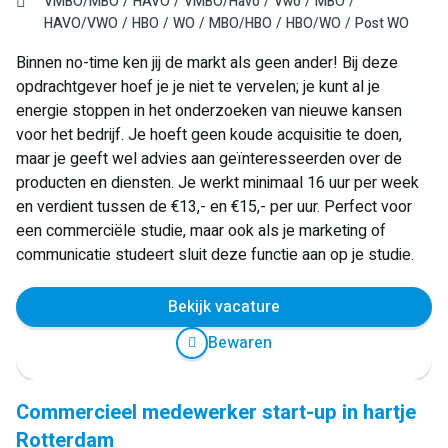
VMBO/MBO
HAVO
VMBO/Havo
Vwo
MBO
HAVO/VWO
HBO
WO
MBO/HBO
HBO/WO
Post WO
Binnen no-time ken jij de markt als geen ander! Bij deze
opdrachtgever hoef je je niet te vervelen; je kunt al je
energie stoppen in het onderzoeken van nieuwe kansen
voor het bedrijf. Je hoeft geen koude acquisitie te doen,
maar je geeft wel advies aan geïnteresseerden over de
producten en diensten. Je werkt minimaal 16 uur per week
en verdient tussen de €13,- en €15,- per uur. Perfect voor
een commerciële studie, maar ook als je marketing of
communicatie studeert sluit deze functie aan op je studie.
Bekijk vacature
Bewaren
Commercieel medewerker start-up in hartje
Rotterdam