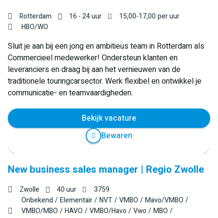
Rotterdam
16 - 24 uur
15,00
-
17,00
per uur
HBO/WO
Sluit je aan bij een jong en ambitieus team in Rotterdam als
Commercieel medewerker! Ondersteun klanten en
leveranciers en draag bij aan het vernieuwen van de
traditionele touringcarsector. Werk flexibel en ontwikkel je
communicatie- en teamvaardigheden.
Bekijk vacature
Bewaren
New business sales manager | Regio Zwolle
Zwolle
40 uur
3759
Onbekend
Elementair
NVT
VMBO
Mavo/VMBO
VMBO/MBO
HAVO
VMBO/Havo
Vwo
MBO