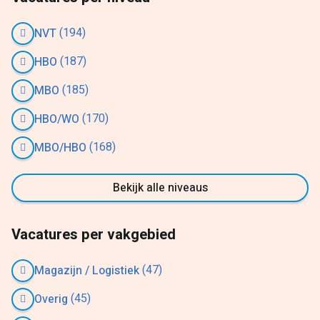
(194)
NVT
(187)
HBO
(185)
MBO
(170)
HBO/WO
(168)
MBO/HBO
Bekijk alle niveaus
Vacatures per vakgebied
(47)
Magazijn / Logistiek
(45)
Overig