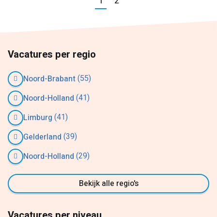
Vorige
1
2
Volgende
Vacatures per regio
(55)
Noord-Brabant
(41)
Noord-Holland
(41)
Limburg
(39)
Gelderland
(29)
Noord-Holland
Bekijk alle regio's
Vacatures per niveau