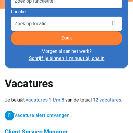
Locatie
Locati
ophale
Zoek
Morgen al aan het werk?
Schrijf je binnen 1 minuut bij ons in
Vacatures
Je bekijkt
vacatures 1 t/m 8
van de totaal
12 vacatures.
Vacature alert ontvangen
Client Service Manager