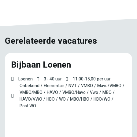
E-
Facebook
Twitter
LinkedIn
Pinterest
WhatsApp
mail
Gerelateerde vacatures
Bijbaan Loenen
Loenen
3 - 40 uur
11,00
-
15,00
per uur
Onbekend
Elementair
NVT
VMBO
Mavo/VMBO
VMBO/MBO
HAVO
VMBO/Havo
Vwo
MBO
HAVO/VWO
HBO
WO
MBO/HBO
HBO/WO
Post WO