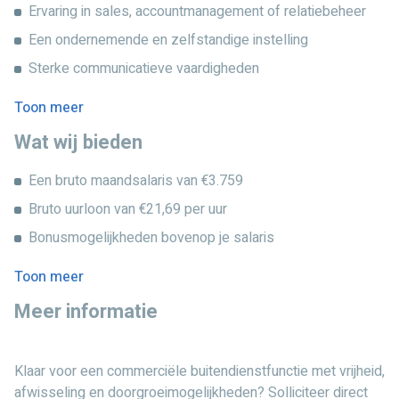
Ervaring in sales, accountmanagement of relatiebeheer
Marktontwikkelingen signaleren en commerciële kansen
Een ondernemende en zelfstandige instelling
benutten
Sterke communicatieve vaardigheden
Administratie verwerken in CRM-systemen
Je bent goed in plannen en organiseren
Problemen oplossen en klanten ondersteunen
Toon meer
Je denkt oplossingsgericht
Meedenken over verbeteringen en groei
Wat wij bieden
Ervaring met CRM-systemen is mooi meegenomen
Je werkt hybride vanuit regio Eindhoven en bent veel
Een bruto maandsalaris van €3.759
Goede beheersing van de Nederlandse taal
onderweg. Daardoor is geen enkele werkdag hetzelfde.
Bruto uurloon van €21,69 per uur
Bonusmogelijkheden bovenop je salaris
Auto van de zaak
Toon meer
Laptop en telefoon van de zaak
Meer informatie
Vakantiegeld en vakantiedagen
Veel vrijheid en verantwoordelijkheid
Klaar voor een commerciële buitendienstfunctie met vrijheid,
Werken binnen een internationale en groeiende
afwisseling en doorgroeimogelijkheden? Solliciteer direct