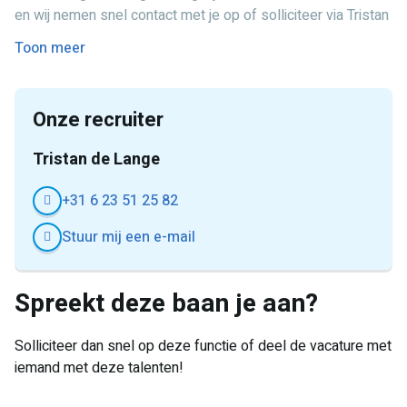
organisatie
en wij nemen snel contact met je op of solliciteer via Tristan
Je start eerst op uitzendbasis met uitzicht op een vast
+ 31 6 23 51 25 82
Toon meer
dienstverband bij Mondial Relay
Onze recruiter
Tristan de Lange
+31 6 23 51 25 82
Stuur mij een e-mail
Spreekt deze baan je aan?
Solliciteer dan snel op deze functie of deel de vacature met
iemand met deze talenten!