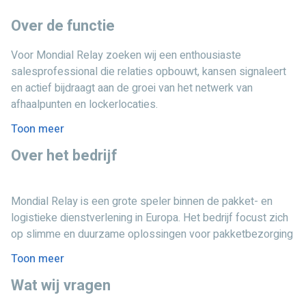
Over de functie
Voor Mondial Relay zoeken wij een enthousiaste
salesprofessional die relaties opbouwt, kansen signaleert
en actief bijdraagt aan de groei van het netwerk van
afhaalpunten en lockerlocaties.
Toon meer
Wat ga je doen?
Over het bedrijf
Als Field Sales Medewerker ben jij hét gezicht van Mondial
Relay in de markt. Je richt je op het uitbreiden van het
netwerk van PUDO’s (Pick Up & Drop Off-punten) en
Mondial Relay is een grote speler binnen de pakket- en
lockerlocaties en onderhoudt sterke relaties met bestaande
logistieke dienstverlening in Europa. Het bedrijf focust zich
partners.
op slimme en duurzame oplossingen voor pakketbezorging
via afhaalpunten en lockers. Innovatie, klantgerichtheid en
Jouw werkzaamheden:
Toon meer
groei staan centraal binnen de organisatie.
Nieuwe klanten en locaties benaderen en onboarden
Wat wij vragen
Relaties onderhouden met bestaande partners