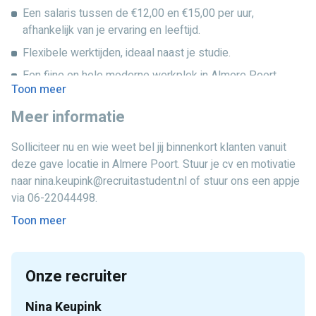
Je spreekt en schrijft vloeiend Nederlands.
Een salaris tussen de €12,00 en €15,00 per uur,
afhankelijk van je ervaring en leeftijd.
Flexibele werktijden, ideaal naast je studie.
Een fijne en hele moderne werkplek in Almere Poort.
Toon meer
Veel begeleiding en trainingen om je sales-skills naar een
Meer informatie
hoger niveau te tillen.
Doorgroeimogelijkheden in een groot internationaal bedrijf
Solliciteer nu en wie weet bel jij binnenkort klanten vanuit
(ook voor stages).
deze gave locatie in Almere Poort. Stuur je cv en motivatie
Werken in een gezellig en energiek salesteam.
naar nina.keupink@recruitastudent.nl of stuur ons een appje
via 06-22044498.
Toon meer
Onze recruiter
Nina Keupink