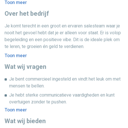
Toon meer
alleen maar naar bedrijven, dit bedrijf verkoopt alleen B2B.
Over het bedrijf
Je werkt 16-24 uur per week, flexibel in te delen van
maandag tot en met donderdag tussen 08:30 en 17:00 uur.
Je komt terecht in een groot en ervaren salesteam waar je
Handig om te combineren met je studie of andere
nooit het gevoel hebt dat je er alleen voor staat. Er is volop
activiteiten. Dit mag ook wisselen per week.
begeleiding en een positieve vibe. Dit is de ideale plek om
te leren, te groeien én geld te verdienen.
Toon meer
Wat wij vragen
Je bent commercieel ingesteld en vindt het leuk om met
mensen te bellen.
Je hebt sterke communicatieve vaardigheden en kunt
overtuigen zonder te pushen.
Toon meer
Affiniteit met IT is een pre, maar zeker geen must.
Wat wij bieden
Je bent minimaal 6 maanden beschikbaar.