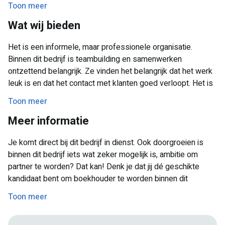
bedrijfsadministratie, waaronder de boekhouding en
Toon meer
Bij voorkeur heb je ervaring bij een accountantskantoor
jaarstukken. Daarnaast kunnen zij ook de volledige
Wat wij bieden
loonadministratie van een bedrijf uit handen nemen. Het
Je denkt graag mee over hoe zaken beter geregeld
doen van belastingaangiften, leveren van consulten betreft
kunnen worden
Het is een informele, maar professionele organisatie.
fiscaal juridische en bedrijfseconomische vraagstukken.
Je hebt minimaal 2 jaar relevante werkervaring.
Binnen dit bedrijf is teambuilding en samenwerken
Onze opdrachtgever doet het allemaal!
ontzettend belangrijk. Ze vinden het belangrijk dat het werk
Je kunt zelfstandig samenstellen en hebt ervaring in het
leuk is en dat het contact met klanten goed verloopt. Het is
zelfstandig uitvoeren van dergelijke werkzaamheden.
een bedrijf waar zeker hard gewerkt wordt, maar wel als
Toon meer
team. Het kantoor waar je zal komen te werken is een
Meer informatie
ontzettend mooi pand met uitzicht op het gooimeer, een
inspirerende plek waar jij jouw steentje kunt bijdragen aan
Je komt direct bij dit bedrijf in dienst. Ook doorgroeien is
de accountancy wereld!
binnen dit bedrijf iets wat zeker mogelijk is, ambitie om
partner te worden? Dat kan! Denk je dat jij dé geschikte
kandidaat bent om boekhouder te worden binnen dit
prachtige bedrijf? Solliciteer dan meteen en wij maken graag
Toon meer
kennis met je!