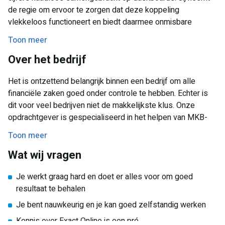
de regie om ervoor te zorgen dat deze koppeling
vlekkeloos functioneert en biedt daarmee onmisbare
ondersteuning aan onze gewaardeerde klanten. Je bent als
Toon meer
het ware hun financiële kompas, en je staat garant voor
Over het bedrijf
helder inzicht en overzichtelijke rapportage.
In deze rol gaat jouw impact verder dan alleen het bijhouden
Het is ontzettend belangrijk binnen een bedrijf om alle
van de boeken. Je bent ook een waardevolle aanvulling op
financiële zaken goed onder controle te hebben. Echter is
het accountancy team. Jouw frisse perspectieven en
dit voor veel bedrijven niet de makkelijkste klus. Onze
kritisch denken dragen bij aan de constante zoektocht naar
opdrachtgever is gespecialiseerd in het helpen van MKB-
verbetering. Je bent niet bang om nieuwe ideeën voor te
organisaties met de financieel administratieve
Toon meer
stellen en bij te dragen aan het herontwerpen van
verplichtingen die komen kijken binnen een bedrijf. Het
processen voor optimale efficiëntie.
Wat wij vragen
bijhouden van de administratie is noodzakelijk als
ondernemer, hoe financieel gezond is het bedrijf en waar
Je werkt graag hard en doet er alles voor om goed
vallen nog winsten te behalen? Het kan erg complex zijn,
resultaat te behalen
waardoor veel ondernemers kiezen om een accountant in te
schakelen. Onze opdrachtgever biedt verschillende
Je bent nauwkeurig en je kan goed zelfstandig werken
services, bijvoorbeeld het doen van de volledige
Kennis over Exact Online is een pré