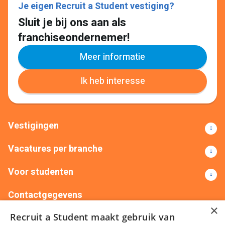
Je eigen Recruit a Student vestiging?
Sluit je bij ons aan als
franchiseondernemer!
Meer informatie
Ik heb interesse
Vestigingen
Vacatures per branche
Voor studenten
Contactgegevens
×
Recruit a Student maakt gebruik van
+31(0)88 522 00 76
info@recruitastudent.nl