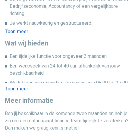
automatiseren van de factuurverwerking.
Bedrijfseconomie, Accountancy of een vergelijkbare
Overige administratieve werkzaamheden binnen Accounts
richting.
Payable.
Je werkt nauwkeurig en gestructureerd.
Toon meer
Je bent leergierig en pakt werkzaamheden snel op.
Wat wij bieden
Je bent communicatief vaardig en vindt het leuk om
samen te werken.
Een tijdelijke functie voor ongeveer 2 maanden.
Ervaring met administratieve werkzaamheden is mooi
Een werkweek van 24 tot 40 uur, afhankelijk van jouw
meegenomen, maar geen vereiste.
beschikbaarheid.
Werkdagen van maandag t/m vrijdag, van 08.00 tot 17.00
Toon meer
uur.
Meer informatie
Een informele, ambitieuze en inspirerende werkomgeving
binnen een snelgroeiende organisatie.
Ben jij beschikbaar in de komende twee maanden en heb je
Een fijne werkplek waar je veel kunt leren en direct
zin om een enthousiast finance team tijdelijk te versterken?
waarde toevoegt aan het finance team.
Dan maken we graag kennis met je!
Marktconforme salaris