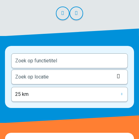
Locati
ophale
25 km