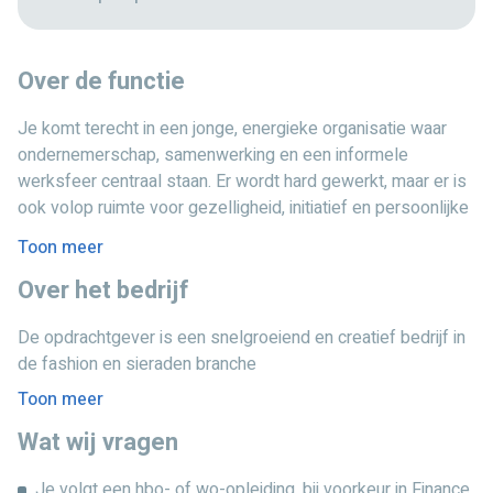
Over de functie
Je komt terecht in een jonge, energieke organisatie waar
ondernemerschap, samenwerking en een informele
werksfeer centraal staan. Er wordt hard gewerkt, maar er is
ook volop ruimte voor gezelligheid, initiatief en persoonlijke
ontwikkeling. Samen met een enthousiast finance team
Toon meer
draag je bij aan een soepel lopende administratie én krijg je
Over het bedrijf
de kans om mee te kijken bij innovatieve verbeterprojecten.
De nadruk ligt op het verwerken van inkomende facturen.
De opdrachtgever is een snelgroeiend en creatief bedrijf in
Daarnaast ondersteun je het team met:
de fashion en sieraden branche
Toon meer
Het boeken en verwerken van inkoopfacturen (prioriteit).
Het beheren en verwerken van de finance e-mailboxen.
Wat wij vragen
Ondersteuning bij een AI-project gericht op het verder
Je volgt een hbo- of wo-opleiding, bij voorkeur in Finance,