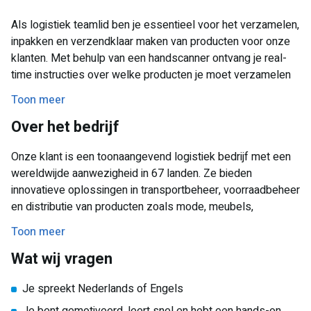
Als logistiek teamlid ben je essentieel voor het verzamelen,
inpakken en verzendklaar maken van producten voor onze
klanten. Met behulp van een handscanner ontvang je real-
time instructies over welke producten je moet verzamelen
en waar je ze in het magazijn kunt vinden. Je werkt nauw
Toon meer
samen met je team om alles soepel te laten verlopen en
Over het bedrijf
ervoor te zorgen dat de bestellingen op tijd worden
verzonden.
Onze klant is een toonaangevend logistiek bedrijf met een
wereldwijde aanwezigheid in 67 landen. Ze bieden
innovatieve oplossingen in transportbeheer, voorraadbeheer
en distributie van producten zoals mode, meubels,
speelgoed en meer. Met meer dan 30.000 medewerkers
Toon meer
wereldwijd maak je deel uit van een internationaal team dat
Wat wij vragen
ervoor zorgt dat alles soepel verloopt.
Je spreekt Nederlands of Engels