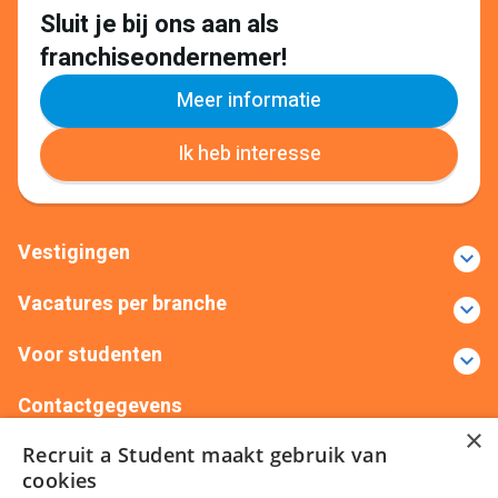
Sluit je bij ons aan als
franchiseondernemer!
Meer informatie
Ik heb interesse
Vestigingen
Vacatures per branche
Voor studenten
Contactgegevens
×
Recruit a Student maakt gebruik van
+31(0)88 522 00 76
info@recruitastudent.nl
cookies
Alle vestigingen