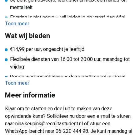
Je bent gemotiveerd, leert snel en hebt een hands-on
mentaliteit
Ervaring is niet nodig – wij leiden je op vanaf dag één!
Toon meer
Je bent beschikbaar voor minimaal 12-20 uur per week
Wat wij bieden
€14,99 per uur, ongeacht je leeftijd
Flexibele diensten van 16:00 tot 20:00 uur, maandag tot
vrijdag
Goede werk-privébalans – deze parttime rol is ideaal
Toon meer
voor studenten, bijverdieners of iedereen die extra
inkomen wil verdienen
Meer informatie
Gemakkelijke bereikbaarheid met het openbaar vervoer
Klaar om te starten en deel uit te maken van deze
Een welkomende en ondersteunende werkomgeving, met
opwindende kans? Solliciteer nu door een e-mail te sturen
alle benodigde training om succesvol te zijn
naar nina.keupink@recruitastudent.nl of stuur een
WhatsApp-bericht naar 06-220 444 98. Je kunt maandag al
starten!