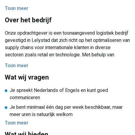
hoeveelheden. Je controleert nauwkeurig de orders om
Toon meer
fouten te voorkomen en zorgt dat alles netjes en compleet
Over het bedrijf
wordt verpakt. Daarnaast help je mee met het lossen van
vrachtwagens en containers en zorg je dat alle goederen op
Onze opdrachtgever is een toonaangevend logistiek bedrijf
de juiste plek worden opgeslagen. Je houdt de
gevestigd in Lelystad dat zich richt op het optimaliseren van
administratie van goederenstromen bij en zorgt ervoor dat
supply chains voor internationale klanten in diverse
jouw werkplek en het magazijn schoon en geordend blijven.
sectoren zoals retail en technologie. Met behulp van
Daarnaast ben je flexibel inzetbaar en draag je actief bij aan
slimme automatisering en data-gedreven processen
verbeteringen in het magazijnproces.
Toon meer
verbeteren zij de efficiëntie en duurzaamheid van
Wat wij vragen
magazijnen en distributiecentra wereldwijd. De organisatie is
klantgericht, innovatief en biedt volop ruimte voor
Je spreekt Nederlands of Engels en kunt goed
persoonlijke ontwikkeling.
communiceren
Je bent minimaal één dag per week beschikbaar, maar
meer uren is natuurlijk welkom
Toon meer
Je werkt nauwkeurig, bent energiek en een echte
aanpakker
Wat wij bieden