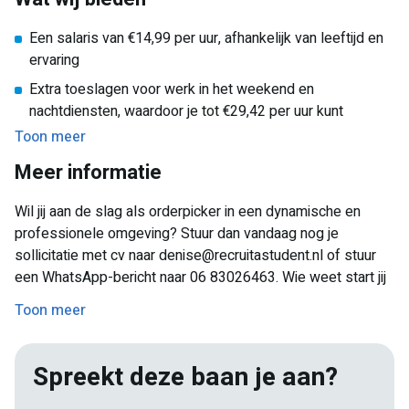
Ervaring als orderpicker of in een magazijn is een pré,
Een salaris van €14,99 per uur, afhankelijk van leeftijd en
maar geen vereiste
ervaring
Je kunt goed zelfstandig werken, maar functioneert ook
Extra toeslagen voor werk in het weekend en
goed in een team
nachtdiensten, waardoor je tot €29,42 per uur kunt
verdienen
Toon meer
Reiskostenvergoeding zodat je makkelijk en voordelig
Meer informatie
kunt reizen
Wil jij aan de slag als orderpicker in een dynamische en
Een prettige en professionele werkomgeving binnen een
professionele omgeving? Stuur dan vandaag nog je
internationaal logistiek bedrijf
sollicitatie met cv naar denise@recruitastudent.nl of stuur
Een baan voor 24 tot 40 uur per week, waardoor je een
een WhatsApp-bericht naar 06 83026463. Wie weet start jij
goede werk-privébalans kunt behouden
binnenkort al in het magazijn!
Toon meer
Goede begeleiding en uitgebreide training, ook als je nog
geen ervaring hebt in de logistiek
Doorgroeimogelijkheden binnen het bedrijf
Spreekt deze baan je aan?