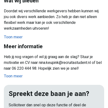
Wat wij bieden
Klantenservice
Doordat wij verschillende werkgevers hebben kunnen wij
Chauffeurs
jou ook divers werk aanbieden. Zo heb je dan niet alleen
flexibel werk maar kan je ook verschillende
Wil jij op de hoogte blijven van onze openstaande
werkzaamheden uitvoeren!
opdrachten in jouw regio? Dan kan jij contact opnemen met
ons!
Toon meer
Meer informatie
Heb jij nog vragen of wil jij graag aan de slag? Stuur je
motivatie en CV naar nina.keupink@recruitastudent.nl of bel
naar 06 220 444 98. Hopelijk zien we je snel!
Toon meer
Spreekt deze baan je aan?
Solliciteer dan snel op deze functie of deel de