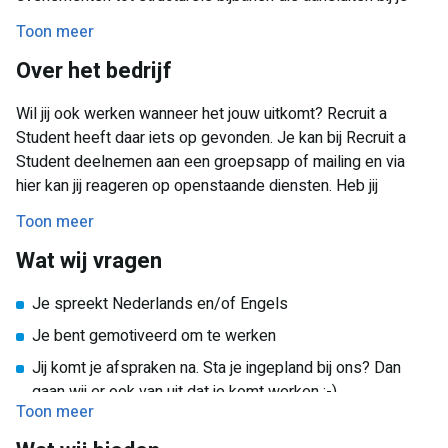
studie. Jij bepaalt wanneer je werkt en kiest zelf wat het
Toon meer
beste bij je past. Of je nu wilt bijverdienen of je carrière een
Over het bedrijf
vliegende start wilt geven, wij helpen je aan de juiste job!
Wil jij ook werken wanneer het jouw uitkomt? Recruit a
Student heeft daar iets op gevonden. Je kan bij Recruit a
Student deelnemen aan een groepsapp of mailing en via
hier kan jij reageren op openstaande diensten. Heb jij
interesse in een dienst? Dan volgt er een korte
Toon meer
kennismaking en ontvang jij meer informatie over de
Wat wij vragen
opdracht en de werkwijze van Recruit a Student. We hebben
regelmatig openstaande bijbanen in de volgende sectoren:
Je spreekt Nederlands en/of Engels
Schoonmaak
Je bent gemotiveerd om te werken
Logistiek
Jij komt je afspraken na. Sta je ingepland bij ons? Dan
Werkstudent functies (bijv.: bouwkunde, commerciële
gaan wij er ook van uit dat je komt werken :-).
economie of HRM studenten)
Toon meer
Callcenter