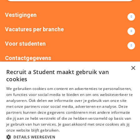
Vestigingen
Vacatures per branche
Voor studenten
Contactgegevens
×
Recruit a Student maakt gebruik van
+31(0)88 522 00 76
info@recruitastudent.nl
cookies
Alle vestigingen
We gebruiken cookies om content en advertenties te personaliseren,
om functies voor social media te bieden en om ons websiteverkeer te
analyseren. Ook delen we informatie over je gebruik van onze site
met onze partners voor social media, adverteren en analyse. Deze
partners kunnen deze gegevens combineren met andere informatie
die jij aan ze hebt verstrekt of die ze hebben verzameld op basis van
je gebruik van hun services. Je gaat akkoord met onze cookies als jij
onze website blijft gebruiken.
Algemene voorwaarden
Privacy
Cookies
Disclaimer
DETAILS WEERGEVEN