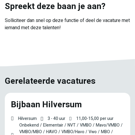
Spreekt deze baan je aan?
Solliciteer dan snel op deze functie of deel de vacature met
iemand met deze talenten!
E-
Facebook
Twitter
LinkedIn
Pinterest
WhatsApp
mail
Gerelateerde vacatures
Bijbaan Hilversum
Hilversum
3 - 40 uur
11,00
-
15,00
per uur
Onbekend
Elementair
NVT
VMBO
Mavo/VMBO
VMBO/MBO
HAVO
VMBO/Havo
Vwo
MBO