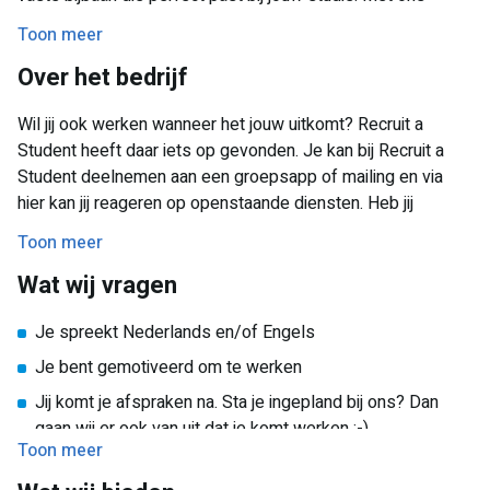
brede aanbod vind je altijd iets dat bij jou past! Of je nu een
Toon meer
paar uurtjes per week wilt werken of juist structureel wilt
Over het bedrijf
bijverdienen, wij maken het makkelijk voor je.
Wil jij ook werken wanneer het jouw uitkomt? Recruit a
Student heeft daar iets op gevonden. Je kan bij Recruit a
Student deelnemen aan een groepsapp of mailing en via
hier kan jij reageren op openstaande diensten. Heb jij
interesse in een dienst? Dan volgt er een korte
Toon meer
kennismaking en ontvang jij meer informatie over de
Wat wij vragen
opdracht en de werkwijze van Recruit a Student. We hebben
regelmatig openstaande bijbanen in de volgende sectoren:
Je spreekt Nederlands en/of Engels
Schoonmaak
Je bent gemotiveerd om te werken
Logistiek
Jij komt je afspraken na. Sta je ingepland bij ons? Dan
Werkstudent functies (bijv.: bouwkunde, commerciële
gaan wij er ook van uit dat je komt werken :-).
economie of HRM studenten)
Toon meer
Callcenter