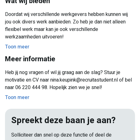
Wat wij bieden
Klantenservice
Doordat wij verschillende werkgevers hebben kunnen wij
Chauffeurs
jou ook divers werk aanbieden. Zo heb je dan niet alleen
flexibel werk maar kan je ook verschillende
Wil jij op de hoogte blijven van onze openstaande
werkzaamheden uitvoeren!
opdrachten in jouw regio? Dan kan jij contact opnemen met
ons!
Toon meer
Meer informatie
Heb jij nog vragen of wil jij graag aan de slag? Stuur je
motivatie en CV naar nina.keupink@recruitastudent.nl of bel
naar 06 220 444 98. Hopelijk zien we je snel!
Toon meer
Spreekt deze baan je aan?
Solliciteer dan snel op deze functie of deel de