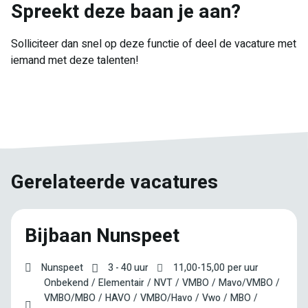
Spreekt deze baan je aan?
Solliciteer dan snel op deze functie of deel de vacature met
iemand met deze talenten!
E-
Facebook
Twitter
LinkedIn
Pinterest
WhatsApp
mail
Gerelateerde vacatures
Bijbaan Nunspeet
Nunspeet
3 - 40 uur
11,00
-
15,00
per uur
Onbekend
Elementair
NVT
VMBO
Mavo/VMBO
VMBO/MBO
HAVO
VMBO/Havo
Vwo
MBO