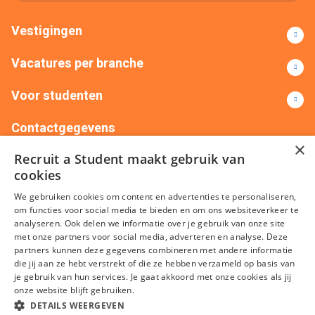
Vestigingen
Vacatures per branche
Voor studenten
Contactgegevens
×
Recruit a Student maakt gebruik van
+31(0)88 522 00 76
info@recruitastudent.nl
cookies
Alle vestigingen
We gebruiken cookies om content en advertenties te personaliseren,
om functies voor social media te bieden en om ons websiteverkeer te
analyseren. Ook delen we informatie over je gebruik van onze site
met onze partners voor social media, adverteren en analyse. Deze
partners kunnen deze gegevens combineren met andere informatie
die jij aan ze hebt verstrekt of die ze hebben verzameld op basis van
je gebruik van hun services. Je gaat akkoord met onze cookies als jij
onze website blijft gebruiken.
Algemene voorwaarden
Privacy
Cookies
Disclaimer
DETAILS WEERGEVEN