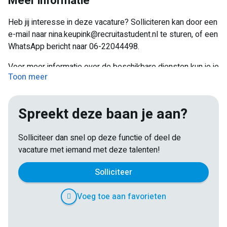
Meer informatie
niet beide dagen te werken, één dag is ook mogelijk!
De parken zijn goed met het openbaar vervoer te
Heb jij interesse in deze vacature? Solliciteren kan door een
bereiken. De bushaltes zijn 1 tot maximaal 10 minuten
e-mail naar nina.keupink@recruitastudent.nl te sturen, of een
lopen vanaf het park.
WhatsApp bericht naar 06-22044498.
Reiskostenvergoeding is bespreekbaar!
Voor meer informatie over de beschikbare diensten kun je je
Toon meer
aansluiten bij onze groepschat via deze link:
https://chat.whatsapp.com/KP2VYHJhe8E512RYE5iuMP
We houden je hier op de hoogte van alle updates en
Spreekt deze baan je aan?
beschikbare shifts.
Solliciteer dan snel op deze functie of deel de
vacature met iemand met deze talenten!
Solliciteer
Voeg toe aan favorieten
E-
Facebook
Twitter
LinkedIn
Pinterest
WhatsApp