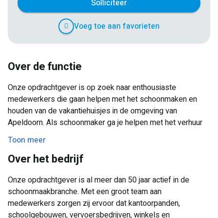
Solliciteer
Voeg toe aan favorieten
Over de functie
Onze opdrachtgever is op zoek naar enthousiaste
medewerkers die gaan helpen met het schoonmaken en
houden van de vakantiehuisjes in de omgeving van
Apeldoorn. Als schoonmaker ga je helpen met het verhuur
klaarmaken van de vakantiehuisjes op de verschillende
Toon meer
vakantieparken in Apeldoorn. De werkzaamheden bestaan
Over het bedrijf
hierbij uit stofzuigen, dweilen, de badkamer schoonmaken,
de keuken afnemen en het schoonmaken van het sanitair
Onze opdrachtgever is al meer dan 50 jaar actief in de
bijvoorbeeld. Het is belangrijk dat dit goed en netjes
schoonmaakbranche. Met een groot team aan
gebeurd zodat we tevreden bezoekers hebben!
medewerkers zorgen zij ervoor dat kantoorpanden,
schoolgebouwen, vervoersbedrijven, winkels en