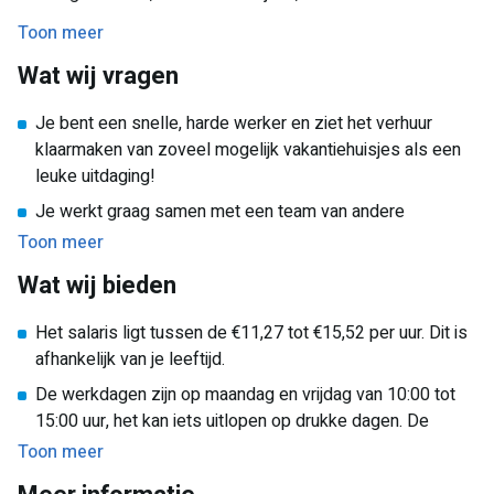
overheidsgebouwen brandschoon zijn. Daarnaast zorgen ze
Toon meer
ervoor dat de vakantiehuisjes op diverse vakantieparken
Wat wij vragen
iedere week opnieuw klaar zijn voor een nieuwe groep
vakantievierders.
Je bent een snelle, harde werker en ziet het verhuur
klaarmaken van zoveel mogelijk vakantiehuisjes als een
leuke uitdaging!
Je werkt graag samen met een team van andere
schoonmakers.
Toon meer
Het lijkt je leuk om achter de schermen bij een aantal
Wat wij bieden
bekende vakantieparken te kijken
Het salaris ligt tussen de €11,27 tot €15,52 per uur. Dit is
afhankelijk van je leeftijd.
De werkdagen zijn op maandag en vrijdag van 10:00 tot
15:00 uur, het kan iets uitlopen op drukke dagen. De
bezoekers zullen om 10:00 uit hun vakantiehuisje zijn en
Toon meer
om 15:00 zullen er nieuwe bezoekers inkomen. Je hoeft