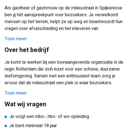
Als gastheer of gastvrouw op de milieustraat in Spijkenisse
ben jij hét aanspreekpunt voor bezoekers. Je verwelkomt
mensen op het terrein, helpt ze op weg en beantwoordt hun
vragen over afvalscheiding en het inleveren van
verschillende afvalstromen. Je houdt toezicht op een
Toon meer
veilige en nette omgeving en zorgt ervoor dat alles op
Over het bedrijf
rolletjes loopt.
Jouw dag begint met het openstellen van het terrein en het
Je komt te werken bij een toonaangevende organisatie in de
begroeten van de eerste bezoekers. Je wijst hen de juiste
regio Rotterdam die zich inzet voor een schone, duurzame
route naar de verschillende afvalcontainers, geeft uitleg
leefomgeving. Samen met een enthousiast team zorg je
waar nodig en zorgt dat alles soepel verloopt. Je bent alert
ervoor dat de milieustraat een plek is waar bezoekers
op veiligheid, houdt het terrein netjes en draagt actief bij aan
prettig worden geholpen en afvalstromen verantwoord
Toon meer
een prettige sfeer. Door jouw inzet help je bezoekers én
worden verwerkt. De werkgever staat bekend om een open,
draag je direct bij aan een duurzamere samenleving.
Wat wij vragen
collegiale werksfeer en biedt volop ruimte voor
persoonlijke ontwikkeling naast je studie.
Ben jij sociaal, communicatief sterk en steek je graag de
Je volgt een mbo-, hbo- of wo-opleiding
handen uit de mouwen? Zoek je een flexibele en goed
Je bent minimaal 18 jaar
betaalde bijbaan naast je studie? Solliciteer dan snel en