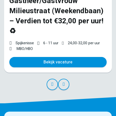
Gastheer/Gastvrouw
Milieustraat (Weekendbaan)
– Verdien tot €32,00 per uur!
♻️
Spijkenisse
6 - 11 uur
24,00
-
32,00
per uur
MBO/HBO
Bekijk vacature