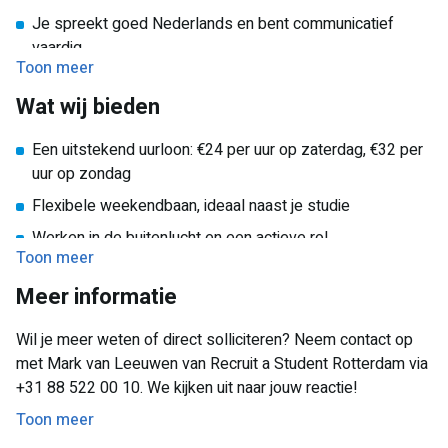
maak het verschil op de milieustraat!
Je spreekt goed Nederlands en bent communicatief
vaardig
Toon meer
Je bent klantvriendelijk, sociaal en behulpzaam
Wat wij bieden
Je bent betrouwbaar en zelfstandig
Je vindt het leuk om buiten te werken
Een uitstekend uurloon: €24 per uur op zaterdag, €32 per
uur op zondag
Je bent beschikbaar op zaterdag (07:30 – 15:00) en/of
zondag (09:00 – 13:00)
Flexibele weekendbaan, ideaal naast je studie
Basiskennis afvalscheiding is een pré
Werken in de buitenlucht en een actieve rol
Toon meer
Je hebt oog voor veiligheid en een proactieve houding
Afwisselende en sociale werkomgeving
Meer informatie
Waardevolle werkervaring voor op je cv
Positieve bijdrage aan een duurzamere samenleving
Wil je meer weten of direct solliciteren? Neem contact op
met Mark van Leeuwen van Recruit a Student Rotterdam via
Werken in een leuk en hecht team
+31 88 522 00 10. We kijken uit naar jouw reactie!
Toon meer