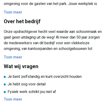
omgeving voor de gasten van het park. Jouw werkplek is
afwisselend en je hebt de vrijheid om zelfstandig te
Toon meer
werken.Je werk omvat onder andere het stofzuigen,
Over het bedrijf
dweilen, afnemen van oppervlakken en het schoonmaken
van sanitaire voorzieningen. Je zorgt ervoor dat alles er
Onze opdrachtgever hecht veel waarde aan schoonmaak en
weer netjes uitziet en goed is onderhouden. Jouw
gaat geen uitdaging uit de weg! Al meer dan 50 jaar zorgen
werktijden zijn van 10.00 tot ongeveer 16.00 uur.
de medewerkers van dit bedrijf voor een vlekkeloze
omgeving, van kantoorpanden en schoolgebouwen tot
vervoersbedrijven, winkels en overheidsinstellingen. Ook
Toon meer
zorgen zij ervoor dat vakantiehuisjes op diverse
Wat wij vragen
vakantieparken elke week weer klaar zijn voor nieuwe
gasten. Bij deze opdrachtgever zijn er volop mogelijkheden;
Je bent zelfstandig en kunt overzicht houden
een ideale kans voor iedereen die op zoek is naar een
flexibele baan die goed te combineren is met een drukke
Je hebt oog voor detail
agenda.
Fysiek werk schrikt jou niet af
Toon meer