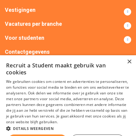
Vestigingen
Vacatures per branche
Voor studenten
Contactgegevens
×
Recruit a Student maakt gebruik van
+31(0)88 522 00 76
info@recruitastudent.nl
cookies
Alle vestigingen
We gebruiken cookies om content en advertenties te personaliseren,
om functies voor social media te bieden en om ons websiteverkeer te
analyseren. Ook delen we informatie over je gebruik van onze site
met onze partners voor social media, adverteren en analyse. Deze
partners kunnen deze gegevens combineren met andere informatie
die jij aan ze hebt verstrekt of die ze hebben verzameld op basis van
je gebruik van hun services. Je gaat akkoord met onze cookies als jij
onze website blijft gebruiken.
Algemene voorwaarden
Privacy
Cookies
Disclaimer
DETAILS WEERGEVEN
Sitemap