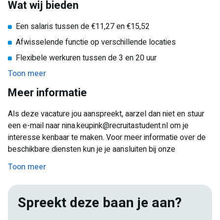
Wat wij bieden
Een salaris tussen de €11,27 en €15,52
Afwisselende functie op verschillende locaties
Flexibele werkuren tussen de 3 en 20 uur
Toon meer
Meer informatie
Als deze vacature jou aanspreekt, aarzel dan niet en stuur
een e-mail naar nina.keupink@recruitastudent.nl om je
interesse kenbaar te maken. Voor meer informatie over de
beschikbare diensten kun je je aansluiten bij onze
groepschat via deze link:
Toon meer
https://chat.whatsapp.com/KP2VYHJhe8E512RYE5iuMP
We houden je hier op de hoogte van alle updates en
beschikbare shifts.
Spreekt deze baan je aan?