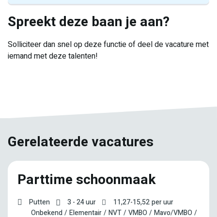
Spreekt deze baan je aan?
Solliciteer dan snel op deze functie of deel de vacature met
iemand met deze talenten!
E-
Facebook
Twitter
LinkedIn
Pinterest
WhatsApp
mail
Gerelateerde vacatures
Parttime schoonmaak
Putten
3 - 24 uur
11,27
-
15,52
per uur
Onbekend
Elementair
NVT
VMBO
Mavo/VMBO