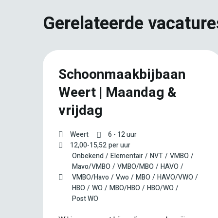
Gerelateerde vacature
k
Schoonmaakbijbaan
Weert | Maandag &
vrijdag
Weert
6 - 12 uur
12,00
-
15,52
per uur
Onbekend
Elementair
NVT
VMBO
Mavo/VMBO
VMBO/MBO
HAVO
VMBO/Havo
Vwo
MBO
HAVO/VWO
HBO
WO
MBO/HBO
HBO/WO
Post WO