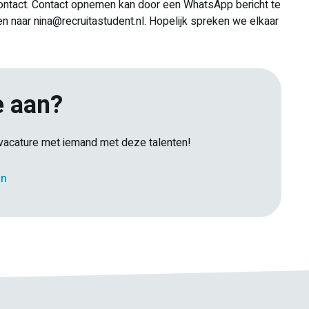
contact. Contact opnemen kan door een WhatsApp bericht te
n naar nina@recruitastudent.nl. Hopelijk spreken we elkaar
e aan?
e vacature met iemand met deze talenten!
E-
en
Facebook
Twitter
LinkedIn
Pinterest
WhatsApp
mail