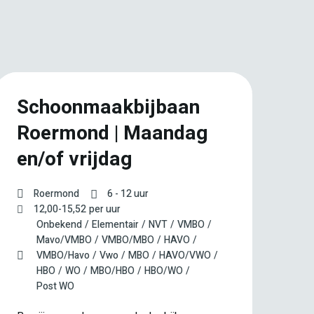
Schoonmaakbijbaan
S
Roermond | Maandag
v
en/of vrijdag
m
Roermond
6 - 12 uur
12,00
-
15,52
per uur
Onbekend
Elementair
NVT
VMBO
Mavo/VMBO
VMBO/MBO
HAVO
VMBO/Havo
Vwo
MBO
HAVO/VWO
HBO
WO
MBO/HBO
HBO/WO
Post WO
Voo