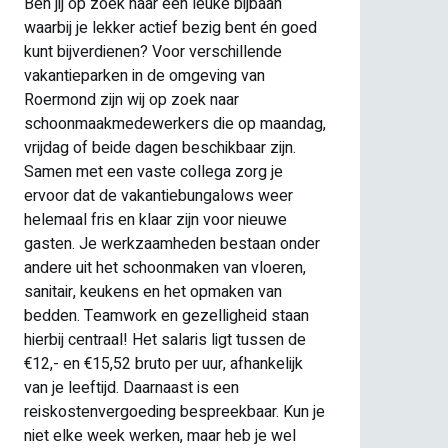
Ben jij op zoek naar een leuke bijbaan
is 
waarbij je lekker actief bezig bent én goed
par
kunt bijverdienen? Voor verschillende
vri
vakantieparken in de omgeving van
vak
Roermond zijn wij op zoek naar
gas
schoonmaakmedewerkers die op maandag,
dwe
vrijdag of beide dagen beschikbaar zijn.
san
Samen met een vaste collega zorg je
tus
ervoor dat de vakantiebungalows weer
die
helemaal fris en klaar zijn voor nieuwe
gasten. Je werkzaamheden bestaan onder
andere uit het schoonmaken van vloeren,
sanitair, keukens en het opmaken van
bedden. Teamwork en gezelligheid staan
hierbij centraal! Het salaris ligt tussen de
€12,- en €15,52 bruto per uur, afhankelijk
van je leeftijd. Daarnaast is een
reiskostenvergoeding bespreekbaar. Kun je
niet elke week werken, maar heb je wel