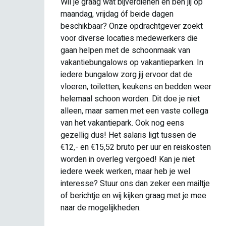
Wil je graag wat bijverdienen en ben jij op
maandag, vrijdag óf beide dagen
beschikbaar? Onze opdrachtgever zoekt
voor diverse locaties medewerkers die
e
gaan helpen met de schoonmaak van
vakantiebungalows op vakantieparken. In
iedere bungalow zorg jij ervoor dat de
vloeren, toiletten, keukens en bedden weer
g
helemaal schoon worden. Dit doe je niet
alleen, maar samen met een vaste collega
van het vakantiepark. Ook nog eens
gezellig dus! Het salaris ligt tussen de
€12,- en €15,52 bruto per uur en reiskosten
worden in overleg vergoed! Kan je niet
iedere week werken, maar heb je wel
interesse? Stuur ons dan zeker een mailtje
of berichtje en wij kijken graag met je mee
naar de mogelijkheden.