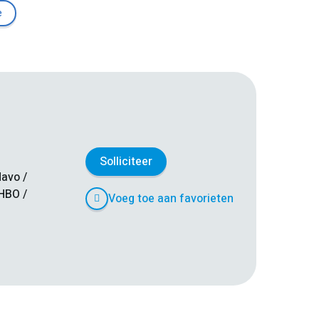
e
Solliciteer
avo /
HBO /
Voeg toe aan favorieten