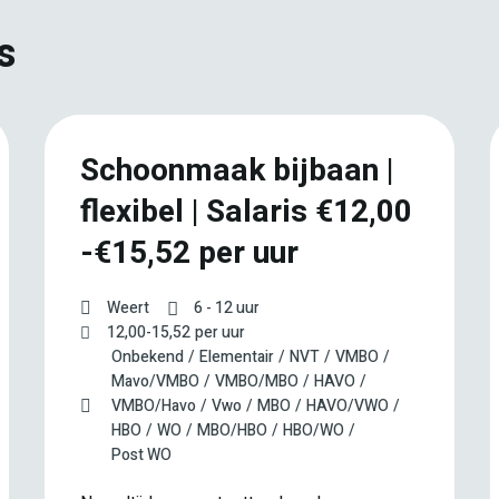
s
Schoonmaak bijbaan |
flexibel | Salaris €12,00
-€15,52 per uur
Weert
6 - 12 uur
12,00
-
15,52
per uur
Onbekend
Elementair
NVT
VMBO
Mavo/VMBO
VMBO/MBO
HAVO
VMBO/Havo
Vwo
MBO
HAVO/VWO
HBO
WO
MBO/HBO
HBO/WO
Post WO