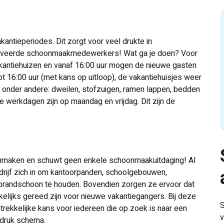
antieperiodes. Dit zorgt voor veel drukte in
otiveerde schoonmaakmedewerkers! Wat ga je doen? Voor
vakantiehuizen en vanaf 16:00 uur mogen de nieuwe gasten
tot 16:00 uur (met kans op uitloop), de vakantiehuisjes weer
nder andere: dweilen, stofzuigen, ramen lappen, bedden
 werkdagen zijn op maandag en vrijdag. Dit zijn de
nmaken en schuwt geen enkele schoonmaakuitdaging! Al
drijf zich in om kantoorpanden, schoolgebouwen,
brandschoon te houden. Bovendien zorgen ze ervoor dat
elijks gereed zijn voor nieuwe vakantiegangers. Bij deze
S
ntrekkelijke kans voor iedereen die op zoek is naar een
v
 druk schema.