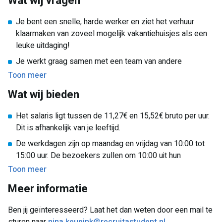
Wat wij vragen
en daarom zijn wij op zoek naar enthousiaste medewerkers
Je bent een snelle, harde werker en ziet het verhuur
die hiermee gaan helpen! Kom jij het team versterken?
klaarmaken van zoveel mogelijk vakantiehuisjes als een
leuke uitdaging!
Je werkt graag samen met een team van andere
schoonmakers/ studenten.
Toon meer
Het lijkt je leuk om achter de schermen bij een aantal
Wat wij bieden
bekende vakantieparken te kijken.
Het salaris ligt tussen de 11,27€ en 15,52€ bruto per uur.
Dit is afhankelijk van je leeftijd.
De werkdagen zijn op maandag en vrijdag van 10:00 tot
15:00 uur. De bezoekers zullen om 10:00 uit hun
vakantiehuisje zijn en om 15:00 zullen er nieuwe
Toon meer
bezoekers inkomen. Je hoeft niet alle dagen beschikbaar
Meer informatie
te zijn en af en toe werken is ook mogelijk (bijvoorbeeld
alleen in de vakanties)!
Ben jij geïnteresseerd? Laat het dan weten door een mail te
Hoe leuk is het om dit samen met je vrienden te doen?