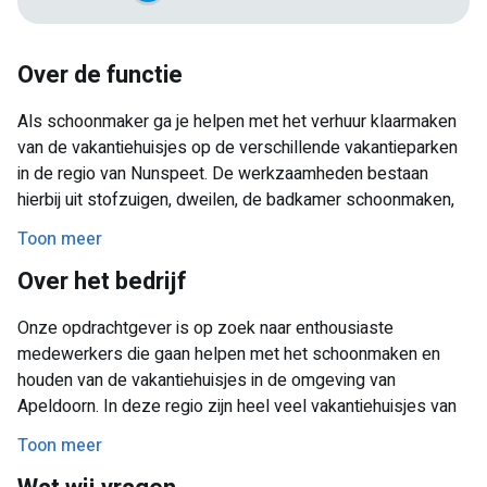
Over de functie
Als schoonmaker ga je helpen met het verhuur klaarmaken
van de vakantiehuisjes op de verschillende vakantieparken
in de regio van Nunspeet. De werkzaamheden bestaan
hierbij uit stofzuigen, dweilen, de badkamer schoonmaken,
de keuken afnemen en het schoonmaken van het sanitair
Toon meer
bijvoorbeeld. Het is belangrijk dat dit goed en netjes
Over het bedrijf
gebeurd zodat we tevreden bezoekers hebben! Het is
belangrijk dat je hard kan werken.
Onze opdrachtgever is op zoek naar enthousiaste
medewerkers die gaan helpen met het schoonmaken en
houden van de vakantiehuisjes in de omgeving van
Apeldoorn. In deze regio zijn heel veel vakantiehuisjes van
parken die wekelijks volledig schoongemaakt moeten
Toon meer
worden. Want hoe fijn is het voor de bezoekers als zij in een
netjes en schoon huisje komen? Dit is een grote uitdaging