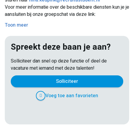
sturen naar
nina.keupink@recruitastudent.nl
Het is hard werken, maar er zal ook tijd zijn voor
Voor meer informatie over de beschikbare diensten kun je je
gezelligheid.
aansluiten bij onze groepschat via deze link:
https://chat.whatsapp.com/KP2VYHJhe8E512RYE5iuMP
Toon meer
We houden je hier op de hoogte van alle updates en
beschikbare shifts.
Spreekt deze baan je aan?
Solliciteer dan snel op deze functie of deel de
vacature met iemand met deze talenten!
Solliciteer
Voeg toe aan favorieten
E-
Facebook
Twitter
LinkedIn
Pinterest
WhatsApp
mail