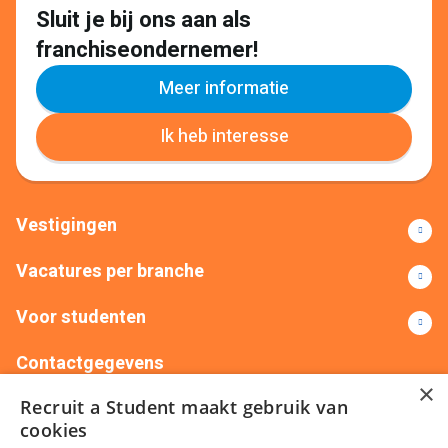
Sluit je bij ons aan als
franchiseondernemer!
Meer informatie
Ik heb interesse
Vestigingen
Vacatures per branche
Voor studenten
Contactgegevens
×
Recruit a Student maakt gebruik van
+31(0)88 522 00 76
info@recruitastudent.nl
cookies
Alle vestigingen