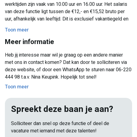
werktijden zijn vaak van 10.00 uur en 16.00 uur. Het salaris
van deze functie ligt tussen de €12,- en €15,52 bruto per
uur, afhankelijk van leeftijd. Dit is exclusief vakantiegeld en
vakantie uren. Er zijn meerdere diensten per park
Toon meer
beschikbaar. Dus je aanmelden met een vriend/vriendin kan.
Meer informatie
Kan je incidenteel werken? Of één van beide dagen (alleen
maandag of alleen op vrijdag?) dan kan jij je ook zeker
Heb jij interesse maar wil je graag op een andere manier
aanmelden!
met ons in contact komen? Dat kan door te solliciteren via
deze website, of door een WhatsApp te sturen naar 06-220
444 98 t.a.v. Nina Keupink. Hopelijk tot snel!
Toon meer
Spreekt deze baan je aan?
Solliciteer dan snel op deze functie of deel de
vacature met iemand met deze talenten!