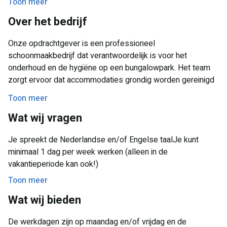
Toon meer
alleen, maar samen met een vaste collega van het
Over het bedrijf
vakantiepark. Ook nog eens gezellig dus! Het salaris ligt
tussen de €12,- en €15,52 bruto per uur en reiskosten
Onze opdrachtgever is een professioneel
worden in overleg vergoed!
schoonmaakbedrijf dat verantwoordelijk is voor het
onderhoud en de hygiëne op een bungalowpark. Het team
zorgt ervoor dat accommodaties grondig worden gereinigd
en klaarstaan voor nieuwe gasten.
Toon meer
Wat wij vragen
Je spreekt de Nederlandse en/of Engelse taalJe kunt
minimaal 1 dag per week werken (alleen in de
vakantieperiode kan ook!)
Toon meer
Wat wij bieden
De werkdagen zijn op maandag en/of vrijdag en de