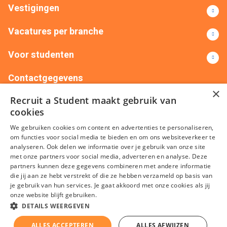
Vestigingen
Vacatures per branche
Voor studenten
Contactgegevens
×
Recruit a Student maakt gebruik van
+31(0)88 522 00 76
info@recruitastudent.nl
cookies
Alle vestigingen
We gebruiken cookies om content en advertenties te personaliseren,
om functies voor social media te bieden en om ons websiteverkeer te
analyseren. Ook delen we informatie over je gebruik van onze site
met onze partners voor social media, adverteren en analyse. Deze
partners kunnen deze gegevens combineren met andere informatie
die jij aan ze hebt verstrekt of die ze hebben verzameld op basis van
je gebruik van hun services. Je gaat akkoord met onze cookies als jij
onze website blijft gebruiken.
Algemene voorwaarden
Privacy
Cookies
Disclaimer
DETAILS WEERGEVEN
Sitemap
ALLES ACCEPTEREN
ALLES AFWIJZEN