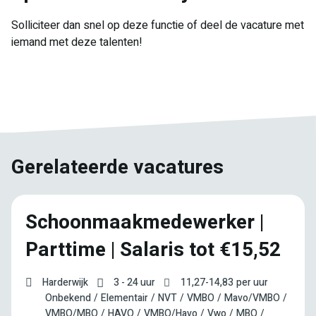
Solliciteer dan snel op deze functie of deel de vacature met
iemand met deze talenten!
E-
Facebook
Twitter
LinkedIn
Pinterest
WhatsApp
mail
Gerelateerde vacatures
Schoonmaakmedewerker |
Parttime | Salaris tot €15,52
Harderwijk
3 - 24 uur
11,27
-
14,83
per uur
Onbekend
Elementair
NVT
VMBO
Mavo/VMBO
VMBO/MBO
HAVO
VMBO/Havo
Vwo
MBO