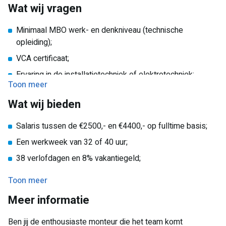
Wat wij vragen
Minimaal MBO werk- en denkniveau (technische
opleiding);
VCA certificaat;
Ervaring in de installatietechniek of elektrotechniek;
Toon meer
Bekendheid met normen voor installatieaanleg;
Wat wij bieden
Beheersing van de Nederlandse taal;
Kennis van materialen en gereedschappen.
Salaris tussen de €2500,- en €4400,- op fulltime basis;
Een werkweek van 32 of 40 uur;
38 verlofdagen en 8% vakantiegeld;
Gezellige collega’s, bedrijfsuitjes en een zomerbarbecue;
Toon meer
Bedrijfsauto en telefoon (privégebruik mogelijk);
Meer informatie
Uitstekende pensioensregeling;
Ben jij de enthousiaste monteur die het team komt
Doorgroeimogelijkheden via de eigen academy.