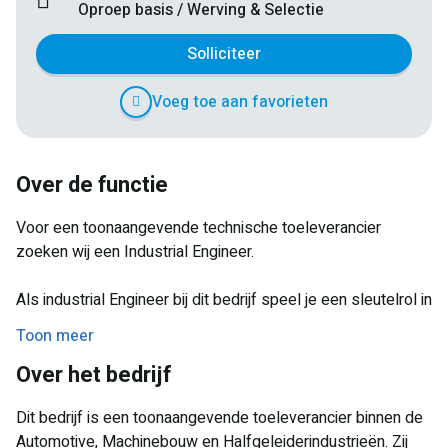
Oproep basis / Werving & Selectie
Solliciteer
Voeg toe aan favorieten
Over de functie
Voor een toonaangevende technische toeleverancier
zoeken wij een Industrial Engineer.
Als industrial Engineer bij dit bedrijf speel je een sleutelrol in
het optimaliseren van productieprocessen en het
Toon meer
introduceren van nieuwe assemblages. Je maakt deel uit
Over het bedrijf
van het Operations-team en werkt nauw samen met
collega's van verschillende afdelingen in multidisciplinaire
Dit bedrijf is een toonaangevende toeleverancier binnen de
teams. Deze rol biedt je de mogelijkheid om niet alleen je
Automotive, Machinebouw en Halfgeleiderindustrieën. Zij
technische vaardigheden in te zetten, maar ook een