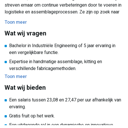
streven ernaar om continue verbeteringen door te voeren in
adviserende rol te vervullen richting de commerciële teams
logistieke en assemblageprocessen. Ze zijn op zoek naar
en de productieafdeling.
een enthousiaste Industrial Engineer die met passie voor
Toon meer
Jouw taken en verantwoordelijkheden
techniek en innovatie dit team komt versterken.
Wat wij vragen
Ontwikkelen en optimaliseren van assemblage- en
kittingsprocessen.
Bachelor in Industriële Engineering of 5 jaar ervaring in
Coördineren van productintroducties en wijzigingen in
een vergelijkbare functie.
samenwerking met diverse afdelingen.
Expertise in handmatige assemblage, kitting en
Continu verbeteren van processen door gebruik van Lean
verschillende fabricagemethoden.
Six Sigma-methodieken.
Toon meer
Kennis van SMART-manufacturing en ervaring met
Ondersteunen van de productieafdeling bij technische
Autodesk Inventor en 3D-printers is een pré.
Wat wij bieden
vraagstukken en procesverbeteringen.
Sterke communicatieve vaardigheden in zowel
Afhandelen van klantklachten volgens de 8D-methode en
Een salaris tussen 23,08 en 27,47 per uur afhankelijk van
Nederlands als Engels.
coördineren van productievrijgaven (PPAP).
ervaring.
Projectmanagementvaardigheden en ervaring met
Bijdragen aan innovatieprojecten en het ontwikkelen van
Gratis fruit op het werk.
verandermanagement.
een strategische roadmap.
Een uitdagende rol in een dynamische en innovatieve