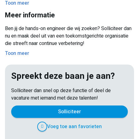
Toon meer
Ondersteunen van de ontwikkeling van een performance-
organisatie.
dashboard met PowerBI.
Meer informatie
Mogelijkheid om te werken in multidisciplinaire teams en
jezelf verder te ontwikkelen in diverse industrieën.
Ben jij de hands-on engineer die wij zoeken? Solliciteer dan
Een collegiale werkomgeving waar jouw ideeën en
nu en maak deel uit van een toekomstgerichte organisatie
verbeteringen gewaardeerd worden.
die streeft naar continue verbetering!
Leuke activiteiten en bedrijfsuitjes.
Toon meer
Spreekt deze baan je aan?
Solliciteer dan snel op deze functie of deel de
vacature met iemand met deze talenten!
Solliciteer
Voeg toe aan favorieten