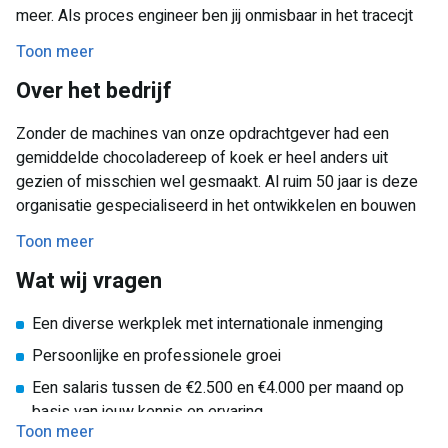
meer. Als proces engineer ben jij onmisbaar in het tracecjt
tot innovatieve productieprocessen en hoogwaardige
Toon meer
productontwikkelingen Je werkt samen met wereldwijde
Over het bedrijf
klanten en prospects.
Zonder de machines van onze opdrachtgever had een
gemiddelde chocoladereep of koek er heel anders uit
gezien of misschien wel gesmaakt. Al ruim 50 jaar is deze
organisatie gespecialiseerd in het ontwikkelen en bouwen
van meng- en beluchtingssystemen. Over de hele wereld
Toon meer
kun je de machines terugvinden, die dus onder andere op
Wat wij vragen
locatie in Almere worden bedacht en getest.
Een diverse werkplek met internationale inmenging
Persoonlijke en professionele groei
Een salaris tussen de €2.500 en €4.000 per maand op
basis van jouw kennis en ervaring
Toon meer
Een hecht team van gepassioneerde collega’s