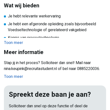
Wat wij bieden
Je hebt relevante werkervaring
Je hebt een afgeronde opleiding zoals bijvoorbeeld
Voedseltechnologie of gerelateerd vakgebied
Kennis van procestechnologie
Toon meer
HACCP, BRC en/of IFS zijn jouw niet onbekend
Meer informatie
Je bent creatief, analytisch en beschikt over
probleemoplossend vermogen
Stap jij in het proces? Solliciteer dan snel! Mail naar
Je beheerst de Engelse taal goed, kennis van Duits en/of
nina.keupink@recruitastudent.nl of bel naar 0885220036.
Spaans is mooi meegenomen
Toon meer
Spreekt deze baan je aan?
Solliciteer dan snel op deze functie of deel de