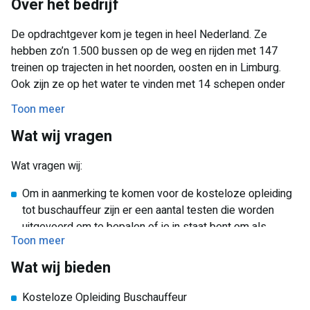
Over het bedrijf
Betaald tijdens je opleiding: Je ontvangt een vergoeding
van 40 uur na het succesvol afronden van het
De opdrachtgever kom je tegen in heel Nederland. Ze
theoretische gedeelte en nog eens 30 uur na het behalen
hebben zo’n 1.500 bussen op de weg en rijden met 147
van het praktijkexamen.
treinen op trajecten in het noorden, oosten en in Limburg.
Aantrekkelijk uurloon en toeslagen: Het startsalaris van
Ook zijn ze op het water te vinden met 14 schepen onder
een buschauffeur ligt tussen de € 15,69 en € 16,94 bruto
de noemer Waterbus. Ze hebben zo’n 60 touringcars die ze
per uur. Daarnaast bouw je vakantiegeld en vakantiedagen
Toon meer
verhuren en het (pendel)vervoer tijdens grote evenementen
op en worden de volgende toeslagen uitbetaald:
Wat wij vragen
mee verzorgen. Bij de opdrachtgever werken 5.500
Onregelmatigheidstoeslag;
enthousiaste medewerkers die dag in dag uit klaar staan om
Wat vragen wij:
reizigers een goede reis te bieden!
Diplomatoeslag;
EHBO toeslag;
Om in aanmerking te komen voor de kosteloze opleiding
tot buschauffeur zijn er een aantal testen die worden
Eenmalige uitkering;
uitgevoerd om te bepalen of je in staat bent om als
Eindejaarsuitkering
Toon meer
buschauffeur aan de slag te kunnen.
Gebroken dienst toeslag;
Wat wij bieden
E-assessment: Na een positief eerste gesprek wordt je
uitgenodigd om deel te nemen aan ons e-assessment.
Diensttijden: Er wordt van maandag tot en met zondag
Kosteloze Opleiding Buschauffeur
Na een positief resultaat ga je op gesprek bij de
tussen 04:30 uur en 02:00 uur gereden. Als fulltime