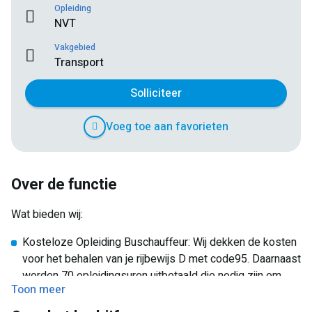
Opleiding
NVT
Vakgebied
Transport
Solliciteer
Voeg toe aan favorieten
Over de functie
Wat bieden wij:
Kosteloze Opleiding Buschauffeur: Wij dekken de kosten
voor het behalen van je rijbewijs D met code95. Daarnaast
worden 70 opleidingsuren uitbetaald die nodig zijn om
Toon meer
een gekwalificeerd buschauffeur te worden.