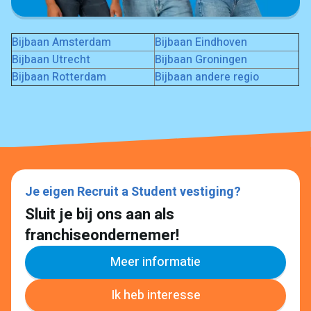
Bijbaan Amsterdam
Bijbaan Eindhoven
Bijbaan Utrecht
Bijbaan Groningen
Bijbaan Rotterdam
Bijbaan andere regio
Je eigen Recruit a Student vestiging?
Sluit je bij ons aan als
franchiseondernemer!
Meer informatie
Ik heb interesse