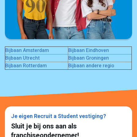
Bijbaan Amsterdam
Bijbaan Eindhoven
Bijbaan Utrecht
Bijbaan Groningen
Bijbaan Rotterdam
Bijbaan andere regio
Je eigen Recruit a Student vestiging?
Sluit je bij ons aan als
franchiseondernemer!