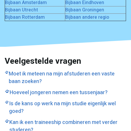
Bijbaan Amsterdam
Bijbaan Eindhoven
Bijbaan Utrecht
Bijbaan Groningen
Bijbaan Rotterdam
Bijbaan andere regio
Veelgestelde vragen
Moet ik meteen na mijn afstuderen een vaste
baan zoeken?
Nee. Je kunt ook eerst reizen, een workaway of au
Hoeveel jongeren nemen een tussenjaar?
pairervaring doen, of tijdelijk werken terwijl je nadenkt
Volgens DUO nam in 2023 bijna 20% van de geslaagde
over je volgende stap. Een vaste baan komt vaak later
Is de kans op werk na mijn studie eigenlijk wel
vwo'ers een tussenjaar, tegenover 14,5% het jaar ervoor.
vanzelf, als je weet wat je écht wilt.
goed?
Bij havisten steeg dit percentage van 14,7% naar 16,5%.
Ja, redelijk goed. In 2025 was 7,5% van de jongeren met
Kan ik een traineeship combineren met verder
een startkwalificatie werkloos volgens het CBS. Dat
studeren?