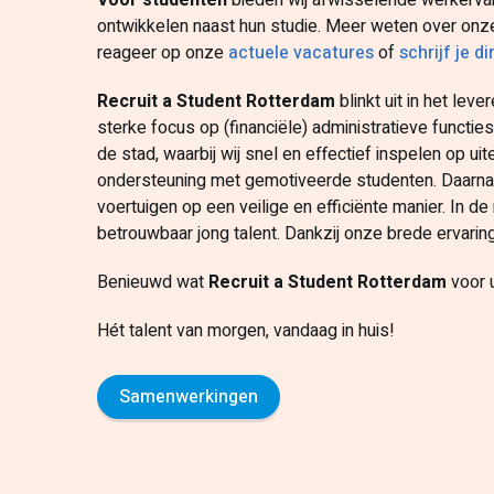
Voor studenten
bieden wij afwisselende werkerva
ontwikkelen naast hun studie. Meer weten over onz
reageer op onze
actuele vacatures
of
schrijf je di
Recruit a Student
Rotterdam
blinkt uit in het lev
sterke focus op (financiële) administratieve functi
de stad, waarbij wij snel en effectief inspelen op u
ondersteuning met gemotiveerde studenten. Daarnaast
voertuigen op een veilige en efficiënte manier. In d
betrouwbaar jong talent. Dankzij onze brede ervaring
Benieuwd wat
Recruit a Student Rotterdam
voor 
Hét talent van morgen, vandaag in huis!
Samenwerkingen