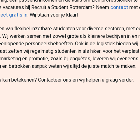
ring, een passend inkomen en de kans om zich professioneel te
e vacatures bij Recruit a Student Rotterdam? Neem
contact
met 
rect gratis in
. Wij staan voor je klaar!
eren van flexibel inzetbare studenten voor diverse sectoren, met e
es. Wij werken samen met zowel grote als kleinere bedrijven in en
iteenlopende personeelsbehoeften. Ook in de logistiek bieden wij
 zetten wij regelmatig studenten in als hiker, voor het verplaa
e marketing en promotie, zoals bij enquêtes, leveren wij eveneens
 en betrokken aanpak weten wij altijd de juiste match te maken.
u kan betekenen? Contacteer ons en wij helpen u graag verder.