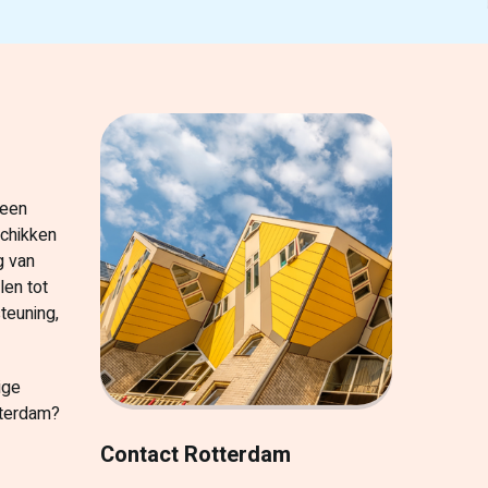
 een
schikken
g van
len tot
teuning,
ige
tterdam?
Contact Rotterdam