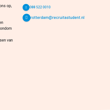
ons op,
088 522 0010
rotterdam@recruitastudent.nl
en
 rondom
tsen van