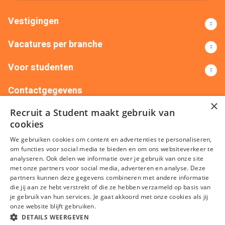
Vestigingen
Vacatures per branche
Voor studenten
Contactgegevens
×
Recruit a Student maakt gebruik van
+31(0)88 522 00 76
info@recruitastudent.nl
cookies
Alle vestigingen
We gebruiken cookies om content en advertenties te personaliseren,
om functies voor social media te bieden en om ons websiteverkeer te
analyseren. Ook delen we informatie over je gebruik van onze site
met onze partners voor social media, adverteren en analyse. Deze
partners kunnen deze gegevens combineren met andere informatie
die jij aan ze hebt verstrekt of die ze hebben verzameld op basis van
je gebruik van hun services. Je gaat akkoord met onze cookies als jij
onze website blijft gebruiken.
Algemene voorwaarden
Privacy
Cookies
Disclaimer
DETAILS WEERGEVEN