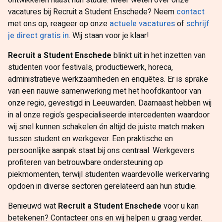
ontwikkelen naast hun studie. Meer weten over onze
vacatures bij Recruit a Student Enschede? Neem
contact
met ons op, reageer op onze
actuele vacatures
of
schrijf
je direct gratis in
. Wij staan voor je klaar!
Recruit a Student Enschede
blinkt uit in het inzetten van
studenten voor festivals, productiewerk, horeca,
administratieve werkzaamheden en enquêtes. Er is sprake
van een nauwe samenwerking met het hoofdkantoor van
onze regio, gevestigd in Leeuwarden. Daarnaast hebben wij
in al onze regio’s gespecialiseerde intercedenten waardoor
wij snel kunnen schakelen én altijd de juiste match maken
tussen student en werkgever. Een praktische en
persoonlijke aanpak staat bij ons centraal. Werkgevers
profiteren van betrouwbare ondersteuning op
piekmomenten, terwijl studenten waardevolle werkervaring
opdoen in diverse sectoren gerelateerd aan hun studie.
Benieuwd wat
Recruit a Student Enschede
voor u kan
betekenen? Contacteer ons en wij helpen u graag verder.