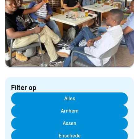
Filter op
Alles
Arnhem
Assen
Enschede