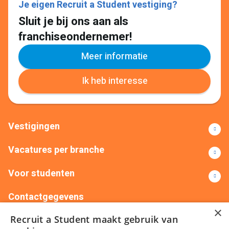
Je eigen Recruit a Student vestiging?
Sluit je bij ons aan als
franchiseondernemer!
Lees meer
Meer informatie
Ik heb interesse
Vestigingen
Vacatures per branche
Voor studenten
Contactgegevens
×
Recruit a Student maakt gebruik van
+31(0)88 522 00 76
info@recruitastudent.nl