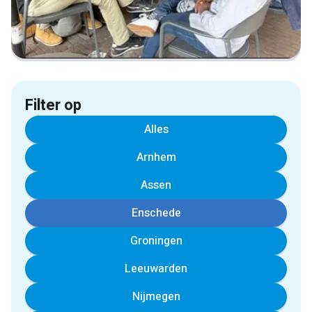
Filter op
Alles
Arnhem
Assen
Enschede
Groningen
Leeuwarden
Nijmegen