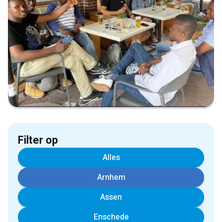
Filter op
Alles
Arnhem
Assen
Enschede