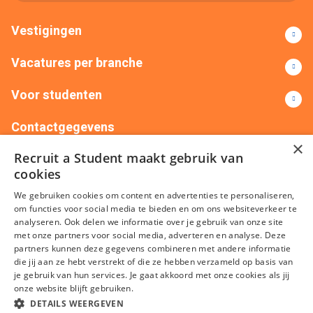
Vestigingen
Vacatures per branche
Voor studenten
Contactgegevens
×
Recruit a Student maakt gebruik van
+31(0)88 522 00 76
info@recruitastudent.nl
cookies
Alle vestigingen
We gebruiken cookies om content en advertenties te personaliseren,
om functies voor social media te bieden en om ons websiteverkeer te
analyseren. Ook delen we informatie over je gebruik van onze site
met onze partners voor social media, adverteren en analyse. Deze
partners kunnen deze gegevens combineren met andere informatie
die jij aan ze hebt verstrekt of die ze hebben verzameld op basis van
je gebruik van hun services. Je gaat akkoord met onze cookies als jij
onze website blijft gebruiken.
Algemene voorwaarden
Privacy
Cookies
Disclaimer
DETAILS WEERGEVEN