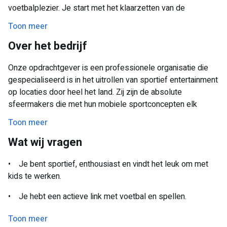
voetbalplezier. Je start met het klaarzetten van de
materialen en neemt de kinderen daarna mee in toffe
Toon meer
spelletjes, challenges en mini-toernooien. Jij zorgt voor de
Over het bedrijf
energie, de high-fives en een strak verloop van de ochtend.
Onze opdrachtgever is een professionele organisatie die
gespecialiseerd is in het uitrollen van sportief entertainment
Praktische info:
op locaties door heel het land. Zij zijn de absolute
sfeermakers die met hun mobiele sportconcepten elk
• Wanneer: Zondags van 5 juli t/m 23 augustus.
terrein in een handomdraai kunnen transformeren tot een
Toon meer
• Uren: Van 08:30 tot +/- 14:00 uur (dus 's middags lekker
actieve arena. Binnen deze organisatie draait alles om
vrij!).
Wat wij vragen
gastvrijheid, energie en het overbrengen van puur
spelplezier op de jongere generatie.
• Waar: Op vakantieparken in o.a. Biddinghuizen, Kampen
• Je bent sportief, enthousiast en vindt het leuk om met
en Hulshorst.
kids te werken.
• Je hebt een actieve link met voetbal en spellen.
• Je bent (een aantal) zondagen in deze periode stand-by.
Toon meer