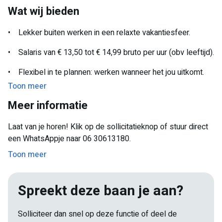
Wat wij bieden
• Je hebt je rijbewijs en liefst een auto om op de parken te
komen.
• Lekker buiten werken in een relaxte vakantiesfeer.
• Salaris van € 13,50 tot € 14,99 bruto per uur (obv leeftijd).
• Flexibel in te plannen: werken wanneer het jou uitkomt.
Toon meer
• Goed voor je netwerk en je cv!
Meer informatie
Laat van je horen! Klik op de sollicitatieknop of stuur direct
een WhatsAppje naar 06 30613180.
Toon meer
Spreekt deze baan je aan?
Solliciteer dan snel op deze functie of deel de